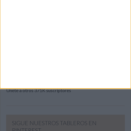
SUSCRIBETE
Introduce tu correo electrónico para suscribirte a este blog
y recibir notificaciones de nuevas entradas.
Dirección
de
email
SUSCRIBIR
Únete a otros 371K suscriptores
SIGUE NUESTROS TABLEROS EN
PINTEREST