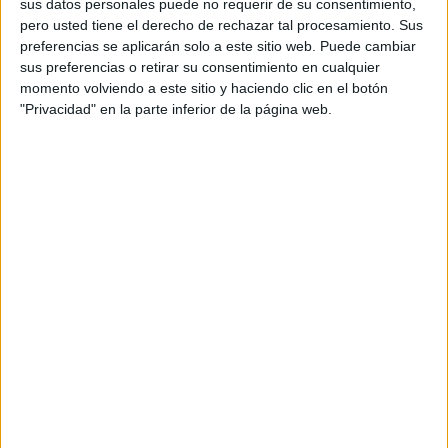
sus datos personales puede no requerir de su consentimiento,
Fonológica
pero usted tiene el derecho de rechazar tal procesamiento. Sus
preferencias se aplicarán solo a este sitio web. Puede cambiar
Publicado en:
Educación Primaria
,
Lengua
,
Primer Ciclo
sus preferencias o retirar su consentimiento en cualquier
Etiquetado como:
colorear
,
Competencia lingüística
,
momento volviendo a este sitio y haciendo clic en el botón
Conciencia Fonológica
,
Cuaderno de trabajo
,
Fichas
,
"Privacidad" en la parte inferior de la página web.
imprimibles
,
Lengua
,
Para plastificar
,
Primaria
,
Primer grado
10 OCTUBRE, 2017
POR
MARÍA
Trabajamos las palabras
compuestas en primaria
Fichas
para
trabajar
las
palabras