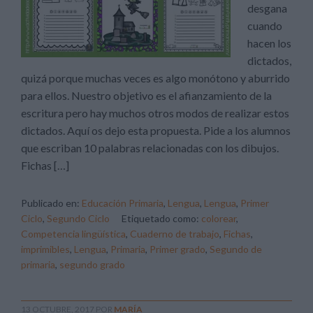
desgana
cuando
hacen los
dictados,
quizá porque muchas veces es algo monótono y aburrido
para ellos. Nuestro objetivo es el afianzamiento de la
escritura pero hay muchos otros modos de realizar estos
dictados. Aquí os dejo esta propuesta. Pide a los alumnos
que escriban 10 palabras relacionadas con los dibujos.
Fichas […]
Publicado en:
Educación Primaria
,
Lengua
,
Lengua
,
Primer
Ciclo
,
Segundo Ciclo
Etiquetado como:
colorear
,
Competencia lingüística
,
Cuaderno de trabajo
,
Fichas
,
imprimibles
,
Lengua
,
Primaria
,
Primer grado
,
Segundo de
primaria
,
segundo grado
13 OCTUBRE, 2017
POR
MARÍA