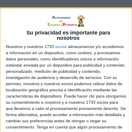
Rima y Colorea. Conciencia
Fonológica
Su privacidad es importante para
Para
nosotros
Nosotros y nuestros 1733
socios
almacenamos y/o accedemos
a información en un dispositivo, como cookies, y procesamos
datos personales, como identificadores únicos e información
estándar enviada por un dispositivo para publicidad y contenido
personalizado, medición de publicidad y contenido,
investigación de audiencia y desarrollo de servicios.
Con su
los niños es muy importante que ellos sepan de
permiso, nosotros y nuestros socios podemos utilizar datos de
localización geográfica precisa e identificación mediante las
aprendan las rimas, pues ello les ayuda en el desarrollo de
características de dispositivos. Puede hacer clic para otorgarnos
su lenguaje y el desarrollo cognitivo. También desarrollan
su consentimiento a nosotros y a nuestros 1733 socios para
la memoria y todas las habilidades para recordar
que llevemos a cabo el procesamiento previamente descrito. De
mejoran un 100%. fichas imprimibles en formato PDF
forma alternativa, puede acceder a información más detallada y
Rima y Colorea. Conciencia Fonológica Descarga el
cambiar sus preferencias antes de otorgar o negar su
recurso en formato PDF Rima y colorea. Conciencia
consentimiento.
Tenga en cuenta que algún procesamiento de