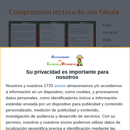
Comprensión lectora de una fábula
Este
recurso
está
diseñado
para
ayudar a
los
Su privacidad es importante para
alumnos a mejorar su comprensión lectora a través de la
nosotros
lectura y análisis de fábulas clásicas. Las fábulas son
Nosotros y nuestros 1733
socios
almacenamos y/o accedemos
cuentos breves que suelen incluir una enseñanza moral,
a información en un dispositivo, como cookies, y procesamos
haciendo uso de personajes animales que exhiben
datos personales, como identificadores únicos e información
estándar enviada por un dispositivo para publicidad y contenido
características humanas. Este tipo de relato no solo es
personalizado, medición de publicidad y contenido,
entretenido, sino que también […]
investigación de audiencia y desarrollo de servicios.
Con su
permiso, nosotros y nuestros socios podemos utilizar datos de
Publicado en:
Comprensión lectora
,
Educación Primaria
,
localización geográfica precisa e identificación mediante las