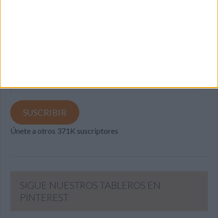
SUSCRIBETE
Introduce tu correo electrónico para suscribirte a este blog
y recibir notificaciones de nuevas entradas.
Dirección
de
email
SUSCRIBIR
Únete a otros 371K suscriptores
SIGUE NUESTROS TABLEROS EN
PINTEREST