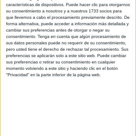
Fábulas
,
Lengua
,
Lengua
,
Primer Ciclo
,
Segundo Ciclo
características de dispositivos. Puede hacer clic para otorgarnos
Etiquetado como:
Competencia lingüística
,
comprensión
su consentimiento a nosotros y a nuestros 1733 socios para
lectora
,
fábulas
,
Lecturas comprensivas
,
lengua primaria
que llevemos a cabo el procesamiento previamente descrito. De
forma alternativa, puede acceder a información más detallada y
cambiar sus preferencias antes de otorgar o negar su
consentimiento.
Tenga en cuenta que algún procesamiento de
20 MAYO, 2024
POR
MARÍA
sus datos personales puede no requerir de su consentimiento,
pero usted tiene el derecho de rechazar tal procesamiento. Sus
Preciosos cuentos con todas y cada
preferencias se aplicarán solo a este sitio web. Puede cambiar
una de las letras del abecedario
sus preferencias o retirar su consentimiento en cualquier
momento volviendo a este sitio y haciendo clic en el botón
El
"Privacidad" en la parte inferior de la página web.
siguiente
recurso
consiste
en una
colección de cuentos que abarca todas las letras del
abecedario, brindando a los niños la oportunidad de