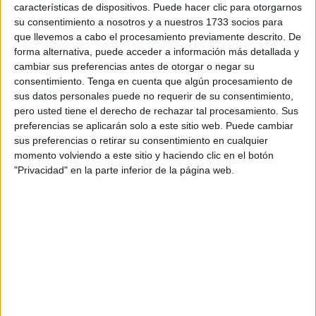
especial: una lectura dispuesta en forma piramidal con
características de dispositivos. Puede hacer clic para otorgarnos
temática de Halloween, perfecta para trabajar la lectura,
su consentimiento a nosotros y a nuestros 1733 socios para
que llevemos a cabo el procesamiento previamente descrito. De
la escritura y la comprensión lectora […]
forma alternativa, puede acceder a información más detallada y
cambiar sus preferencias antes de otorgar o negar su
Publicado en:
Comprensión lectora
,
Días especiales
,
Dislexia
,
consentimiento.
Tenga en cuenta que algún procesamiento de
Educación Primaria
,
Halloween
,
Lengua
,
Lengua
,
Primer Ciclo
,
sus datos personales puede no requerir de su consentimiento,
Segundo Ciclo
Etiquetado como:
Competencia lingüística
,
pero usted tiene el derecho de rechazar tal procesamiento. Sus
dislexia
,
Halloween
,
lectura
,
lectura piramidal
,
lengua primaria
,
preferencias se aplicarán solo a este sitio web. Puede cambiar
oraciones en pirámide
sus preferencias o retirar su consentimiento en cualquier
momento volviendo a este sitio y haciendo clic en el botón
"Privacidad" en la parte inferior de la página web.
6 OCTUBRE, 2025
POR
MARÍA
Cuentos recomendados para niños
sobre la salud mental
Cada 10
de
octubre