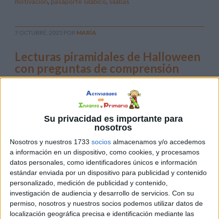
motivación
,
pasaporte silábico
,
sílabas
7 OCTUBRE, 2025
POR
MARÍA
Lecturas piramidales de Halloween
con preguntas de comprensión
Su privacidad es importante para
nosotros
Nosotros y nuestros 1733
socios
almacenamos y/o accedemos
a información en un dispositivo, como cookies, y procesamos
datos personales, como identificadores únicos e información
Halloween es una fecha ideal para incorporar actividades
estándar enviada por un dispositivo para publicidad y contenido
personalizado, medición de publicidad y contenido,
temáticas que motiven a los alumnos y, al mismo tiempo,
investigación de audiencia y desarrollo de servicios.
Con su
les ayuden a seguir desarrollando sus habilidades
permiso, nosotros y nuestros socios podemos utilizar datos de
lingüísticas. Por eso, hoy compartimos un recurso muy
localización geográfica precisa e identificación mediante las