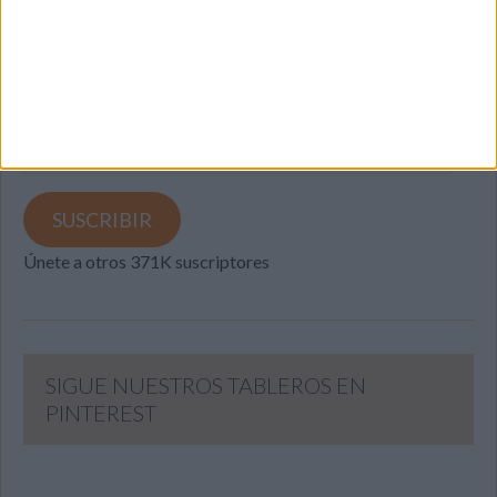
SUSCRIBETE
Introduce tu correo electrónico para suscribirte a este blog
y recibir notificaciones de nuevas entradas.
Dirección
de
email
SUSCRIBIR
Únete a otros 371K suscriptores
SIGUE NUESTROS TABLEROS EN
PINTEREST