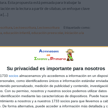
tura. Esta propuesta está pensada para trabajar la
ciación en la lectura a partir de sílabas, un enfoque clave
a […]
scritura
,
Lectoescritura
,
Lectoescritura
Etiquetado como:
ca
,
educación infantil
,
educación preescolar
,
iniciación a la
DEJA UN COMENTARIO
iación a la lectura por
Su privacidad es importante para nosotros
s 1733
socios
almacenamos y/o accedemos a información en un disposit
sonales, como identificadores únicos e información estándar enviada 
siguiente recurso propone una metodología secuencial
ntenido personalizado, medición de publicidad y contenido, investigaci
os.
Con su permiso, nosotros y nuestros socios podemos utilizar datos 
de los niños aprenden a reconocer y leer sílabas de
identificación mediante las características de dispositivos. Puede hacer
era individual, para luego combinarlas en palabras
ntimiento a nosotros y a nuestros 1733 socios para que llevemos a ca
ples. A lo largo de sus páginas, se presentan ejercicios
. De forma alternativa, puede acceder a información más detallada y 