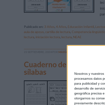
lec
ini
par
Publicado en:
3 Años
,
4 Años
,
Educación Infantil
,
Lectoe
aula de apoyo
,
cartilla de lectura
,
Competencia lingüísti
lectura
,
iniciación lectora
,
lectura
,
NEAE
22 SEPTIEMBRE, 2024
POR
MARÍA
Cuaderno de trabajo: Inic
sílabas
Nosotros y nuestro
procesamos datos per
El 
para publicidad y co
desarrollo de servici
don
geográfica precisa e 
man
otorgarnos su conse
sim
previamente descrito