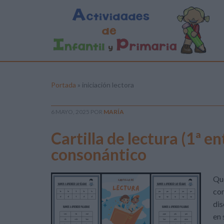
Portada
»
iniciación lectora
6 MAYO, 2025
POR
MARÍA
Cartilla de lectura (1ª e
consonántico
Que
con
di
en 