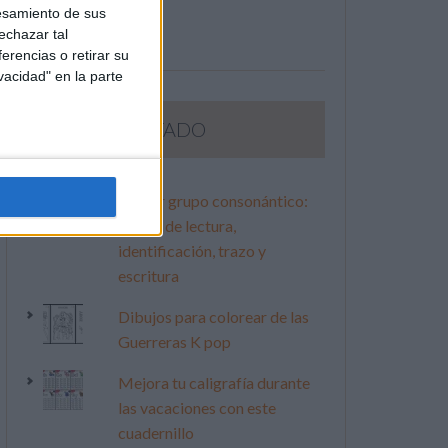
esamiento de sus
echazar tal
erencias o retirar su
vacidad" en la parte
LO MÁS VISITADO
Primer grupo consonántico:
Fichas de lectura,
identificación, trazo y
escritura
Dibujos para colorear de las
Guerreras K pop
Mejora tu caligrafía durante
las vacaciones con este
cuadernillo