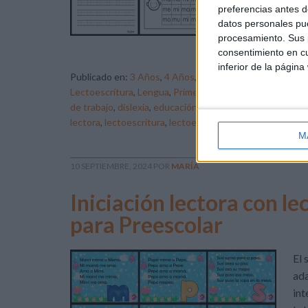
prá
preferencias antes d
rep
datos personales pue
procesamiento. Sus p
est
consentimiento en cu
inferior de la página
Publicado en:
3 Años
,
4 Años
,
5 Años
,
Dislexia
,
Educació
Lectoescritura
,
Lengua
,
Primer Ciclo
Etiquetado com
de trabajo
,
dislexia
,
educación infantil
,
educación preesc
lectora
,
lectoescritura
,
lectoescritura Infantil
,
lengua pr
M
10 SEPTIEMBRE, 2024
POR
MARÍA
Iniciación lectora con le
para Preescolar
El 
ada
int