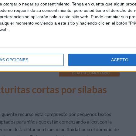
cticos que involucran la identificación de sílabas, su
e otorgar o negar su consentimiento.
Tenga en cuenta que algún proc
etición y la formación de palabras a partir de ellas. De
de no requerir de su consentimiento, pero usted tiene el derecho de r
referencias se aplicarán solo a este sitio web. Puede cambiar sus pref
e modo, […]
alquier momento volviendo a este sitio y haciendo clic en el botón "Pri
 web.
n Infantil
,
Educación Primaria
,
Lectoescritura
,
Lectoescritura
,
o:
Competencia lingüística
,
cuaderno de actividades
,
Cuaderno
olar
,
Fichas
,
fichas de lectura
,
iniciación lectoescritura
,
iniciación
imaria
,
trastorno de lectoescritura
ÁS OPCIONES
ACEPTO
DEJA UN COMENTARIO
cturitas cortas por sílabas
siguiente recurso está compuesto por pequeños textos
ptados para niños que están comenzando a leer, con la
ención de facilitar una transición fluida hacia el dominio de