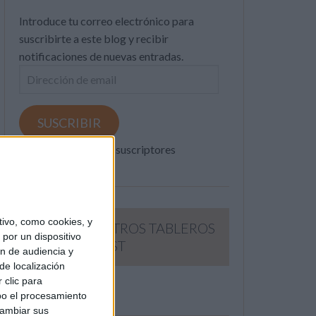
Introduce tu correo electrónico para
suscribirte a este blog y recibir
notificaciones de nuevas entradas.
Dirección
de
email
SUSCRIBIR
Únete a otros 371K suscriptores
ivo, como cookies, y
SIGUE NUESTROS TABLEROS
por un dispositivo
EN PINTEREST
ón de audiencia y
de localización
 clic para
bo el procesamiento
cambiar sus