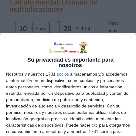
Cálculo mental: Dominó de
multiplicaciones
Hace
unos
días, os
proponía
un
Su privacidad es importante para
divertido
nosotros
juego de
Nosotros y nuestros 1731
socios
almacenamos y/o accedemos
sumas y
a información en un dispositivo, como cookies, y procesamos
restas basado en el típico juego del dominó. En esta
datos personales, como identificadores únicos e información
ocasión, os comparto una versión del juego modificada,
estándar enviada por un dispositivo para publicidad y contenido
ya que vamos a trabajar con multiplicaciones. Una
personalizado, medición de publicidad y contenido,
divertida y original forma de repasar las tablas de
investigación de audiencia y desarrollo de servicios.
Con su
permiso, nosotros y nuestros socios podemos utilizar datos de
multiplicar. El funcionamiento del juego es igual que el
localización geográfica precisa e identificación mediante las
[…]
características de dispositivos. Puede hacer clic para otorgarnos
su consentimiento a nosotros y a nuestros 1731 socios para