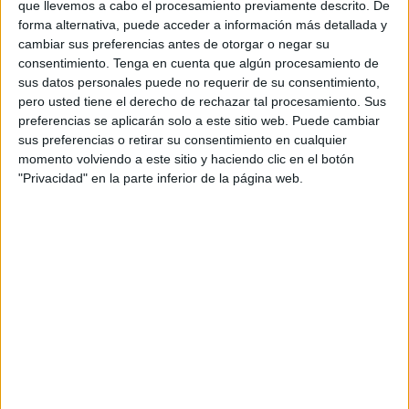
Publicado en:
Educación Primaria
,
Matemáticas
,
Matemáticas
,
que llevemos a cabo el procesamiento previamente descrito. De
forma alternativa, puede acceder a información más detallada y
Primer Ciclo
,
Segundo Ciclo
Etiquetado como:
Cálculo
cambiar sus preferencias antes de otorgar o negar su
Mental
,
Dominó
,
juego de matemáticas
,
Multiplicaciones
,
consentimiento.
Tenga en cuenta que algún procesamiento de
multiplicar
,
tablas multiplicar
sus datos personales puede no requerir de su consentimiento,
pero usted tiene el derecho de rechazar tal procesamiento. Sus
preferencias se aplicarán solo a este sitio web. Puede cambiar
14 ENERO, 2021
POR
MARÍA
sus preferencias o retirar su consentimiento en cualquier
momento volviendo a este sitio y haciendo clic en el botón
Cálculo mental: Dominó de sumas y
"Privacidad" en la parte inferior de la página web.
restas
Hoy os
propongo una divertida tarea para ejercitar el cálculo