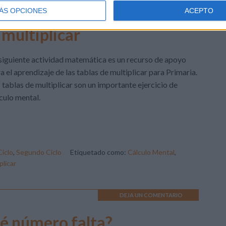
2 COMENTARIOS
ÁS OPCIONES
ACEPTO
 multiplicar
siguiente actividad matemática es un recurso de apoyo
a el aprendizaje de las tablas de multiplicar para Primaria.
 tablas de multiplicar son un importante ejercicio de
culo mental.
Ciclo
,
Segundo Ciclo
Etiquetado como:
Cálculo Mental
,
plicar
DEJA UN COMENTARIO
é número falta?