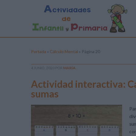
Portada
»
Cálculo Mental
»
Página 20
4 JUNIO, 2020
POR
MARÍA
Actividad interactiva: C
sumas
Par
div
sum
com