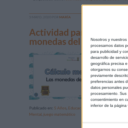
5 MAYO, 2020
POR
MARÍA
Actividad para ejercitar 
monedas del pirata
Nosotros y nuestro
procesamos datos per
para publicidad y co
Las
desarrollo de servici
rep
geográfica precisa e 
obj
otorgarnos su conse
previamente descrito
al 
preferencias antes d
tie
datos personales pue
fal
procesamiento. Sus p
consentimiento en cu
inferior de la página
Publicado en:
5 Años
,
Educación Primaria
,
Lógico-Matem
Mental
,
juego matemático