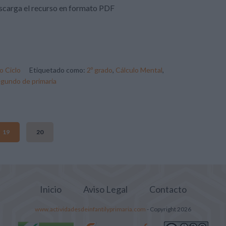
carga el recurso en formato PDF
 Ciclo
Etiquetado como:
2º grado
,
Cálculo Mental
,
gundo de primaria
19
20
Inicio
Aviso Legal
Contacto
www.actividadesdeinfantilyprimaria.com
- Copyright 2026