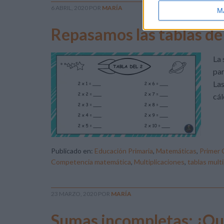
6 ABRIL, 2020
POR
MARÍA
M
Repasamos las tablas de
La 
par
Las
cál
Publicado en:
Educación Primaria
,
Matemáticas
,
Primer 
Competencia matemática
,
Multiplicaciones
,
tablas multi
23 MARZO, 2020
POR
MARÍA
Sumas incompletas: ¿Qu