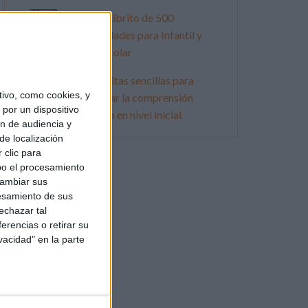
Súper librito de 500
actividades para Infantil y
Preescolar
Lecturitas sencillas para
ivo, como cookies, y
trabajar la comprensión
por un dispositivo
lectora en nivel inicial
ón de audiencia y
de localización
 clic para
bo el procesamiento
cambiar sus
esamiento de sus
echazar tal
erencias o retirar su
vacidad" en la parte