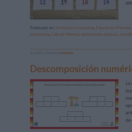
dif
Publicado en:
Actividad Interactiva
,
Educación Primaria
interactiva
,
Cálculo Mental
,
operaciones básicas
,
sencil
4 JUNIO, 2020
POR
MARÍA
Descomposición numéric
La 
la 
mat
opc
ari
de 