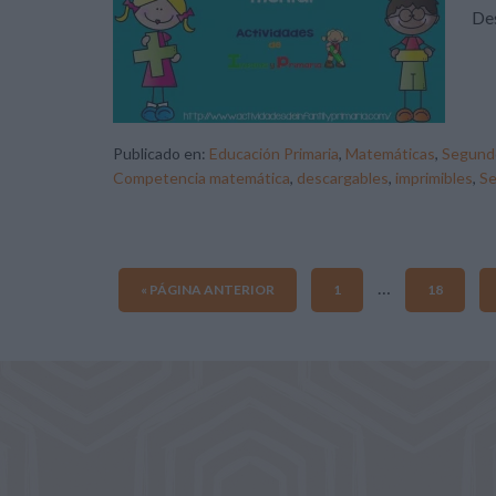
Des
Publicado en:
Educación Primaria
,
Matemáticas
,
Segundo
Competencia matemática
,
descargables
,
imprimibles
,
Se
…
« PÁGINA ANTERIOR
1
18