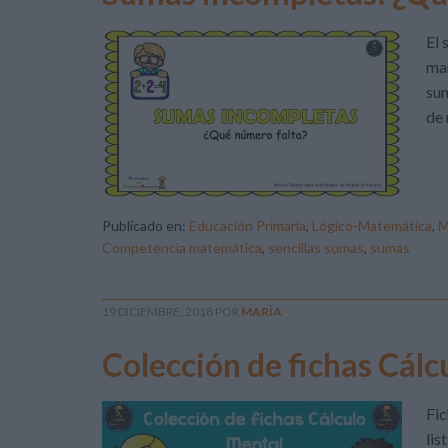
El 
man
sum
de 
Publicado en:
Educación Primaria
,
Lógico-Matemática
,
M
Competencia matemática
,
sencillas sumas
,
sumas
19 DICIEMBRE, 2018
POR
MARÍA
Colección de fichas Cálc
Fic
lis