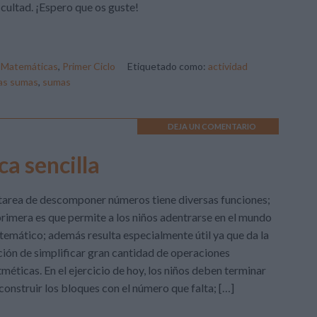
icultad. ¡Espero que os guste!
,
Matemáticas
,
Primer Ciclo
Etiquetado como:
actividad
las sumas
,
sumas
DEJA UN COMENTARIO
a sencilla
tarea de descomponer números tiene diversas funciones;
primera es que permite a los niños adentrarse en el mundo
emático; además resulta especialmente útil ya que da la
ión de simplificar gran cantidad de operaciones
tméticas. En el ejercicio de hoy, los niños deben terminar
construir los bloques con el número que falta; […]