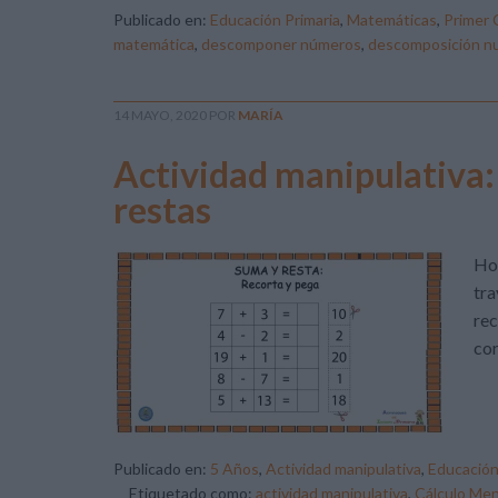
Publicado en:
Educación Primaria
,
Matemáticas
,
Primer 
matemática
,
descomponer números
,
descomposición n
14 MAYO, 2020
POR
MARÍA
Actividad manipulativa:
restas
Hoy
tra
rec
cor
Publicado en:
5 Años
,
Actividad manipulativa
,
Educación 
Etiquetado como:
actividad manipulativa
,
Cálculo Men