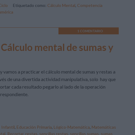
Ciclo
Etiquetado como:
Cálculo Mental
,
Competencia
umérica
1 COMENTARIO
 Cálculo mental de sumas y
 vamos a practicar el cálculo mental de sumas y restas a
vés de una divertida actividad manipulativa, solo hay que
ortar cada resultado pegarlo al lado de la operación
respondiente.
Infantil
,
Educación Primaria
,
Lógico-Matemática
,
Matemáticas
tal
,
Recortar
,
restas
,
sencillas restas
,
sencillas sumas
,
sumas