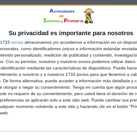
DEJA UN COMENTARIO
el cálculo mental: Las
Su privacidad es importante para nosotros
s 1733
socios
almacenamos y/o accedemos a información en un disposit
sonales, como identificadores únicos e información estándar enviada 
ntenido personalizado, medición de publicidad y contenido, investigaci
 monedas del pirata es una divertida actividad para
os.
Con su permiso, nosotros y nuestros socios podemos utilizar datos 
asar el cálculo mental sencillo de forma amena. El
identificación mediante las características de dispositivos. Puede hacer
etivo del ejercicio es averiguar cuantas monedas le faltan
ntimiento a nosotros y a nuestros 1733 socios para que llevemos a ca
. De forma alternativa, puede acceder a información más detallada y 
pirata para conseguir las que quiere, sabiendo las que él ya
e otorgar o negar su consentimiento.
Tenga en cuenta que algún proc
ne. Otra parte de la tarea es dibujar las monedas que
de no requerir de su consentimiento, pero usted tiene el derecho de r
tan.
referencias se aplicarán solo a este sitio web. Puede cambiar sus pref
alquier momento volviendo a este sitio y haciendo clic en el botón "Pri
 web.
ática
,
Matemáticas
,
Primer Ciclo
Etiquetado como:
Cálculo