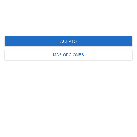
ACEPTO
MÁS OPCIONES
SUSCRIBETE
Introduce tu correo electrónico para suscribirte a este blog
y recibir notificaciones de nuevas entradas.
Dirección
de