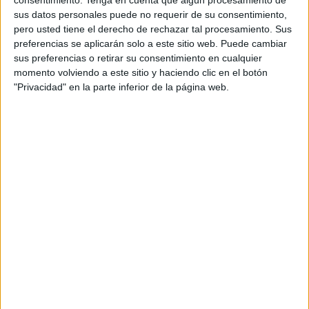
Patricio
,
sombreros
,
tréboles
,
verde
consentimiento.
Tenga en cuenta que algún procesamiento de
sus datos personales puede no requerir de su consentimiento,
pero usted tiene el derecho de rechazar tal procesamiento. Sus
preferencias se aplicarán solo a este sitio web. Puede cambiar
8 MARZO, 2024
POR
MARÍA
sus preferencias o retirar su consentimiento en cualquier
momento volviendo a este sitio y haciendo clic en el botón
Cuaderno Guía para Inicial
"Privacidad" en la parte inferior de la página web.
El inicio
de la
educación inicial es un momento crucial en el desarrollo
de los niños, donde se sientan las bases para futuros
aprendizajes. Para ayudar a los pequeños en esta etapa,
hemos creado un cuaderno guía diseñado
específicamente para potenciar habilidades
fundamentales. En este artículo, exploraremos cómo este