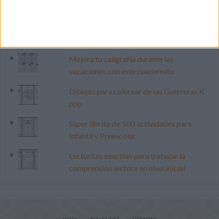
Primer grupo consonántico: Fichas de
lectura, identificación, trazo y escritura
Mejora tu caligrafía durante las
vacaciones con este cuadernillo
Dibujos para colorear de las Guerreras K
pop
Súper librito de 500 actividades para
Infantil y Preescolar
Lecturitas sencillas para trabajar la
comprensión lectora en nivel inicial
Inicio
Aviso Legal
Contacto