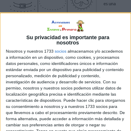
es una
festividad llena de alegría y color que se celebra en
muchos países alrededor del mundo. En este artículo, te
Su privacidad es importante para
presentamos una divertida actividad para celebrar esta
nosotros
ocasión: fichas para dibujar punto a punto con temática
Nosotros y nuestros 1733
socios
almacenamos y/o accedemos
de San Patricio. Estas fichas no solo entretendrán a los
a información en un dispositivo, como cookies, y procesamos
niños, sino que […]
datos personales, como identificadores únicos e información
estándar enviada por un dispositivo para publicidad y contenido
personalizado, medición de publicidad y contenido,
Publicado en:
Sin categoría
Etiquetado como:
actividad
,
investigación de audiencia y desarrollo de servicios.
Con su
alegría
,
aprendizaje
,
aprendizajes
,
blanco
,
celebración
,
Color
,
permiso, nosotros y nuestros socios podemos utilizar datos de
coloreado
,
compartir
,
concentración
,
coordinación mano-ojo
,
localización geográfica precisa e identificación mediante las
creaciones
,
creatividad
,
Decoración
,
dibujar
,
dibujo
,
diversión
,
características de dispositivos. Puede hacer clic para otorgarnos
dorado
,
duendes
,
educativa
,
elementos festivos
,
exhibición
,
su consentimiento a nosotros y a nuestros 1733 socios para
experiencias
,
exposición
,
festividad
,
Fichas
,
golosinas
,
que llevemos a cabo el procesamiento previamente descrito. De
habilidades motoras finas
,
imágenes
,
lápices
,
mural
,
niños
,
forma alternativa, puede acceder a información más detallada y
números
,
orden
,
punto a punto
,
resultado
,
rotuladores
,
San
cambiar sus preferencias antes de otorgar o negar su