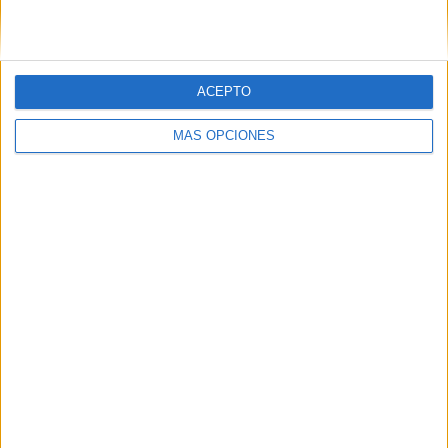
ACEPTO
MÁS OPCIONES
SUSCRIBETE
Introduce tu correo electrónico para suscribirte a este blog
y recibir notificaciones de nuevas entradas.
Dirección
de
email
SUSCRIBIR
Únete a otros 371K suscriptores