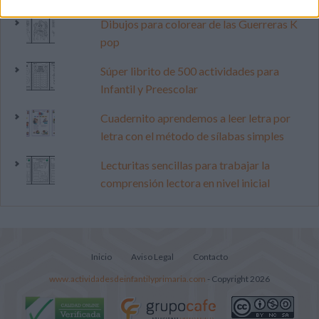
Dibujos para colorear de las Guerreras K
pop
Súper librito de 500 actividades para
Infantil y Preescolar
Cuadernito aprendemos a leer letra por
letra con el método de sílabas simples
Lecturitas sencillas para trabajar la
comprensión lectora en nivel inicial
Inicio
Aviso Legal
Contacto
www.actividadesdeinfantilyprimaria.com
- Copyright 2026