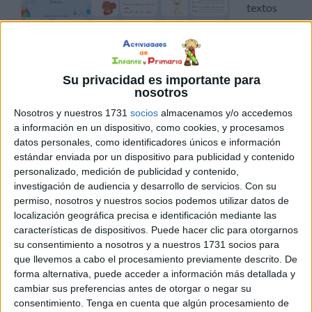
textos
son una
Su privacidad es importante para
herramienta valiosa para desarrollar la comprensión
nosotros
lectora en los alumnos y alumnas del primer ciclo de los
Nosotros y nuestros 1731
socios
almacenamos y/o accedemos
colegios. En este artículo, exploraremos por qué es
a información en un dispositivo, como cookies, y procesamos
beneficioso utilizar este tipo de ejercicios en el aula,
datos personales, como identificadores únicos e información
destacando su capacidad para mejorar las habilidades de
estándar enviada por un dispositivo para publicidad y contenido
lectura, la comprensión de textos y el desarrollo […]
personalizado, medición de publicidad y contenido,
investigación de audiencia y desarrollo de servicios.
Con su
permiso, nosotros y nuestros socios podemos utilizar datos de
Publicado en:
Comprensión lectora
Etiquetado como:
localización geográfica precisa e identificación mediante las
acceso
,
alumnas
,
ALUMNOS
,
ampliación
,
aventura
,
Breves
características de dispositivos. Puede hacer clic para otorgarnos
textos
,
colegios
,
comprensión de textos
,
comprensión lectora
,
su consentimiento a nosotros y a nuestros 1731 socios para
conocimientos
,
creatividad
,
desarrollo del vocabulario
,
detalles
que llevemos a cabo el procesamiento previamente descrito. De
clave
,
enriquecimiento
,
entusiasmo
,
estructuras gramaticales
,
forma alternativa, puede acceder a información más detallada y
exposición
,
fluidez
,
gusto por la lectura
,
habilidades de lectura
,
cambiar sus preferencias antes de otorgar o negar su
herramienta valiosa
,
ideas principales
,
imaginación
,
interés
,
consentimiento.
Tenga en cuenta que algún procesamiento de