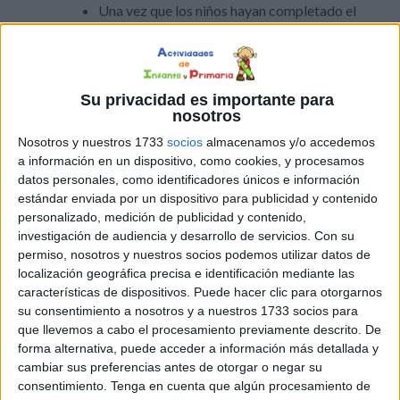
Una vez que los niños hayan completado el
dibujo punto a punto, anímalos a colorear y
decorar la imagen utilizando los lápices o
rotuladores.
Su privacidad es importante para
Pueden utilizar colores típicos de San
nosotros
Patricio, como el verde, el dorado y el blanco,
Nosotros y nuestros 1733
socios
almacenamos y/o accedemos
para darle un toque festivo a sus creaciones.
a información en un dispositivo, como cookies, y procesamos
datos personales, como identificadores únicos e información
Exposición y celebración:
estándar enviada por un dispositivo para publicidad y contenido
personalizado, medición de publicidad y contenido,
Invita a los niños a compartir sus dibujos
investigación de audiencia y desarrollo de servicios.
Con su
permiso, nosotros y nuestros socios podemos utilizar datos de
punto a punto con el resto de la clase,
localización geográfica precisa e identificación mediante las
colocándolos en un mural o exhibición
características de dispositivos. Puede hacer clic para otorgarnos
temática de San Patricio.
su consentimiento a nosotros y a nuestros 1733 socios para
Organiza una pequeña celebración en la que
que llevemos a cabo el procesamiento previamente descrito. De
los niños compartan sus experiencias y
forma alternativa, puede acceder a información más detallada y
cambiar sus preferencias antes de otorgar o negar su
aprendizajes mientras disfrutan de algunas
consentimiento.
Tenga en cuenta que algún procesamiento de
golosinas festivas.