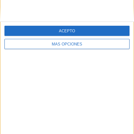
ACEPTO
MÁS OPCIONES
LO MÁS VISITADO
Primer grupo consonántico: Fichas de
lectura, identificación, trazo y escritura
Mejora tu caligrafía durante las
vacaciones con este cuadernillo
Dibujos para colorear de las Guerreras K
pop