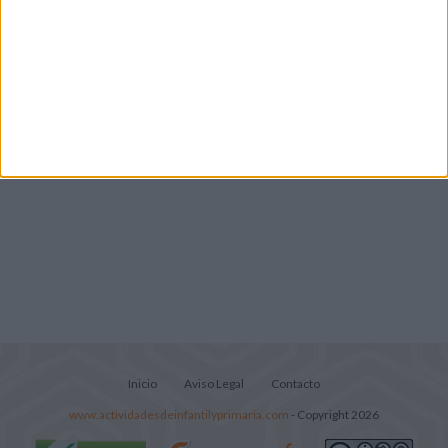
Súper librito de 500 actividades para
Infantil y Preescolar
Lecturitas sencillas para trabajar la
comprensión lectora en nivel inicial
Inicio
Aviso Legal
Contacto
www.actividadesdeinfantilyprimaria.com
- Copyright 2026