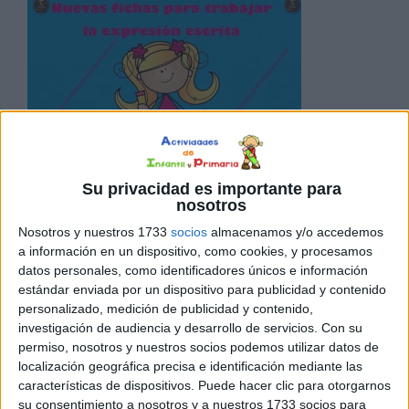
La expresión escrita consiste en exponer, por medio de
signos convencionales y de forma ordenada, cualquier
Su privacidad es importante para
nosotros
pensamiento o idea. Con estas fichas los niños podrán
dejar volar su imaginación. fichas con ilustraciones
Nosotros y nuestros 1733
socios
almacenamos y/o accedemos
a información en un dispositivo, como cookies, y procesamos
sencillas para que el niño las pueda entender sin ningún
datos personales, como identificadores únicos e información
problema. Fichas en formato PDF para poder descargar
estándar enviada por un dispositivo para publicidad y contenido
sin ningún problema. Nuevas […]
personalizado, medición de publicidad y contenido,
investigación de audiencia y desarrollo de servicios.
Con su
permiso, nosotros y nuestros socios podemos utilizar datos de
Publicado en:
Educación Primaria
,
Lengua
,
Lengua
,
Primer
localización geográfica precisa e identificación mediante las
Ciclo
,
Segundo Ciclo
Etiquetado como:
Competencia
características de dispositivos. Puede hacer clic para otorgarnos
lingüística
,
Cuaderno de trabajo
,
Fichas
,
imprimibles
,
Lengua
,
su consentimiento a nosotros y a nuestros 1733 socios para