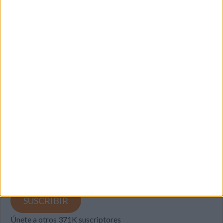
SUSCRIBETE
Introduce tu correo electrónico para suscribirte a este blog
y recibir notificaciones de nuevas entradas.
Dirección
de
email
SUSCRIBIR
Únete a otros 371K suscriptores