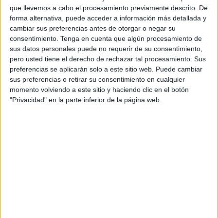
Primaria
,
Primer grado
,
Segundo de primaria
,
segundo grado
que llevemos a cabo el procesamiento previamente descrito. De
forma alternativa, puede acceder a información más detallada y
cambiar sus preferencias antes de otorgar o negar su
26 ABRIL, 2018
POR
MARÍA
consentimiento.
Tenga en cuenta que algún procesamiento de
sus datos personales puede no requerir de su consentimiento,
Trabajamos la conciencia
pero usted tiene el derecho de rechazar tal procesamiento. Sus
fonológica con este divertido
preferencias se aplicarán solo a este sitio web. Puede cambiar
puzzle silábico
sus preferencias o retirar su consentimiento en cualquier
momento volviendo a este sitio y haciendo clic en el botón
"Privacidad" en la parte inferior de la página web.
Os
comparto este puzzle que he preparado para trabajar la
conciencia silábica. El alumno tendrá que buscar la sílaba
que le falta al puzzle. La primera parte del puzzle