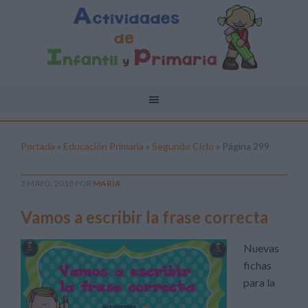
Portada
»
Educación Primaria
»
Segundo Ciclo
»
Página 299
3 MAYO, 2018
POR
MARÍA
Vamos a escribir la frase correcta
Nuevas
fichas
para la