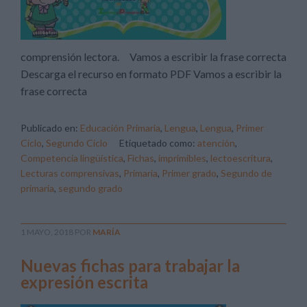
comprensión lectora. Vamos a escribir la frase correcta
Descarga el recurso en formato PDF Vamos a escribir la
frase correcta
Publicado en:
Educación Primaria
,
Lengua
,
Lengua
,
Primer
Ciclo
,
Segundo Ciclo
Etiquetado como:
atención
,
Competencia lingüística
,
Fichas
,
imprimibles
,
lectoescritura
,
Lecturas comprensivas
,
Primaria
,
Primer grado
,
Segundo de
primaria
,
segundo grado
1 MAYO, 2018
POR
MARÍA
Nuevas fichas para trabajar la
expresión escrita