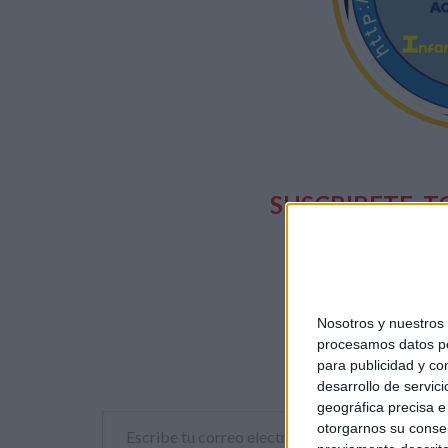
SUSCRIBETE
T
Y PUEDES
TODAS
NUES
Nosotros y nuestro
procesamos datos per
para publicidad y co
desarrollo de servici
geográfica precisa e 
Escribe tu correo electrónico…
otorgarnos su conse