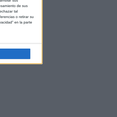
cambiar sus
esamiento de sus
echazar tal
erencias o retirar su
vacidad" en la parte