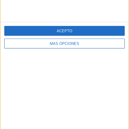
primaria
,
palabras con trabadas
,
sílabas trabadas
Deja una respuesta
Tu dirección de correo electrónico no será publicada.
Los
ACEPTO
campos obligatorios están marcados con
*
MÁS OPCIONES
Comentario
*
Nombre
*