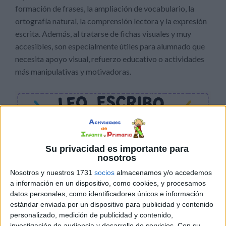
formación de frases, la ampliación de vocabulario, la
ortografía natural, la comprensión lectora y la expresión
escrita. Además, al tratarse de fichas visuales y muy
accesibles, son especialmente útiles para alumnado que
necesita apoyo visual, refuerzo educativo o actividades
más manipulativas y motivadoras.
Su privacidad es importante para
nosotros
Nosotros y nuestros 1731
socios
almacenamos y/o accedemos
a información en un dispositivo, como cookies, y procesamos
datos personales, como identificadores únicos e información
estándar enviada por un dispositivo para publicidad y contenido
personalizado, medición de publicidad y contenido,
investigación de audiencia y desarrollo de servicios.
Con su