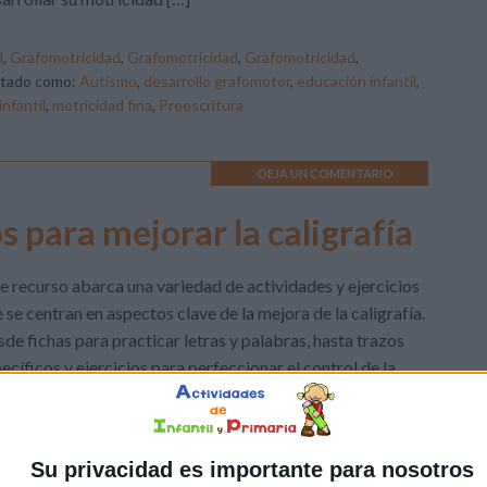
l
,
Grafomotricidad
,
Grafomotricidad
,
Grafomotricidad
,
etado como:
Autismo
,
desarrollo grafomotor
,
educación infantil
,
nfantil
,
motricidad fina
,
Preescritura
DEJA UN COMENTARIO
s para mejorar la caligrafía
e recurso abarca una variedad de actividades y ejercicios
 se centran en aspectos clave de la mejora de la caligrafía.
de fichas para practicar letras y palabras, hasta trazos
ecíficos y ejercicios para perfeccionar el control de la
o, este conjunto está pensado para guiar al alumno desde
 niveles más básicos hasta la […]
Su privacidad es importante para nosotros
ión Primaria
,
Lectoescritura
,
Lectoescritura
,
Lengua
,
Primer