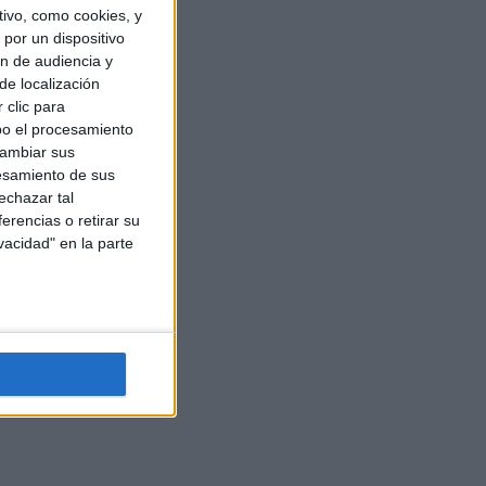
ivo, como cookies, y
por un dispositivo
ón de audiencia y
de localización
 clic para
bo el procesamiento
cambiar sus
esamiento de sus
echazar tal
erencias o retirar su
vacidad" en la parte