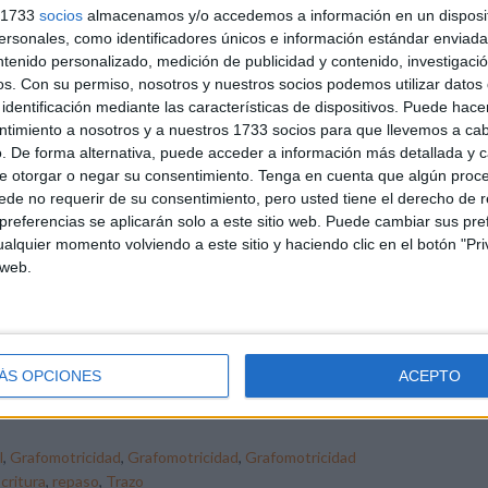
s 1733
socios
almacenamos y/o accedemos a información en un disposit
,
educación infantil
,
educación preescolar
,
escritura
,
NEAE
,
sonales, como identificadores únicos e información estándar enviada 
ntenido personalizado, medición de publicidad y contenido, investigaci
os.
Con su permiso, nosotros y nuestros socios podemos utilizar datos 
identificación mediante las características de dispositivos. Puede hacer
DEJA UN COMENTARIO
ntimiento a nosotros y a nuestros 1733 socios para que llevemos a ca
. De forma alternativa, puede acceder a información más detallada y 
trazo de los números del 1 al
e otorgar o negar su consentimiento.
Tenga en cuenta que algún proc
de no requerir de su consentimiento, pero usted tiene el derecho de r
referencias se aplicarán solo a este sitio web. Puede cambiar sus pref
alquier momento volviendo a este sitio y haciendo clic en el botón "Pri
stro recurso ofrece una serie de fichas diseñadas
 web.
ecíficamente para ayudar a los niños a aprender y
cticar el trazo de los números del 1 al 30. Estas fichas son
iles de usar y están diseñadas para ser atractivas y
cativas. El trazo correcto de los números es una habilidad
ÁS OPCIONES
ACEPTO
damental que los niños deben […]
l
,
Grafomotricidad
,
Grafomotricidad
,
Grafomotricidad
critura
,
repaso
,
Trazo