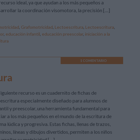
recurso ideal, ya que ayudan a los más pequeños a
arrollar la coordinación visomotora, la precisión […]
otricidad
,
Grafomotricidad
,
Lectoescritura
,
Lectoescritura
,
or
,
educación infantil
,
educación preescolar
,
iniciación a la
itura
1 COMENTARIO
ura
siguiente recurso es un cuadernito de fichas de
escritura especialmente diseñado para alumnos de
antil y preescolar, una herramienta fundamental para
ciar a los más pequeños en el mundo de la escritura de
ma lúdica y progresiva. Estas fichas, llenas de trazos,
inos, líneas y dibujos divertidos, permiten a los niños
arrollar su motricidad […]