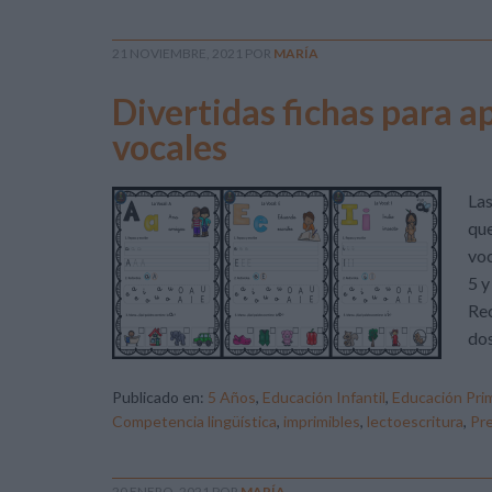
21 NOVIEMBRE, 2021
POR
MARÍA
Divertidas fichas para a
vocales
Las
que
voc
5 y
Rec
dos
Publicado en:
5 Años
,
Educación Infantil
,
Educación Prim
Competencia lingüística
,
imprimibles
,
lectoescritura
,
Pre
20 ENERO, 2021
POR
MARÍA