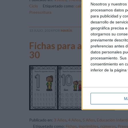
Nosotros y nuestro
Ciclo
Etiquetado como:
caligrafía
,
colección de fichas
procesamos datos per
Preescritura
para publicidad y co
desarrollo de servici
geográfica precisa e 
13 JULIO, 2024
POR
MARÍA
otorgarnos su conse
previamente descrito
Fichas para aprender el 
preferencias antes d
30
datos personales pue
procesamiento. Sus p
consentimiento en cu
Nue
inferior de la página
esp
pra
fác
edu
M
fun
Publicado en:
3 Años
,
4 Años
,
5 Años
,
Educación Infanti
Etiquetado como:
Fichas
,
imprimibles
,
números
,
Prees