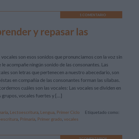
1 COMENTARIO
prender y repasar las
 vocales son esos sonidos que pronunciamos con la voz sin
 le acompañe ningún sonido de las consonantes. Las
ales son letras que pertenecen a nuestro abecedario, son
 éstas en compañía de las consonantes forman las sílabas.
ordemos cuáles son las vocales: Las vocales se dividen en
 grupos, vocales fuertes y […]
aria
,
Lectoescritura
,
Lengua
,
Primer Ciclo
Etiquetado como:
escritura
,
Primaria
,
Primer grado
,
vocales
2 COMENTARIOS