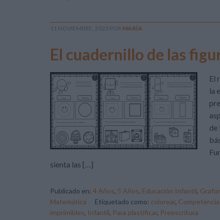
11 NOVIEMBRE, 2023
POR
MARÍA
El cuadernillo de las fig
El 
la 
pre
asp
de 
bás
Fun
sienta las […]
Publicado en:
4 Años
,
5 Años
,
Educación Infantil
,
Grafom
Matemática
Etiquetado como:
colorear
,
Competencia
imprimibles
,
Infantil
,
Para plastificar
,
Preescritura