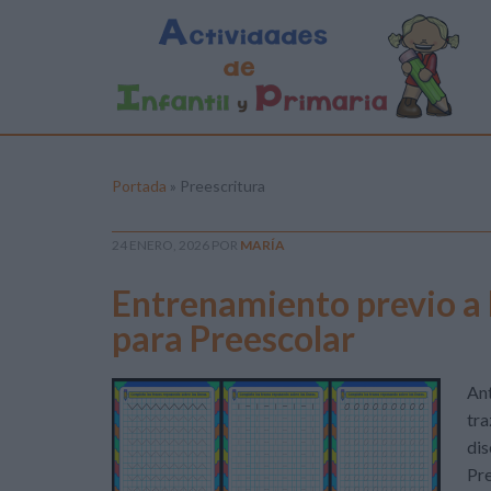
Portada
»
Preescritura
24 ENERO, 2026
POR
MARÍA
Entrenamiento previo a l
para Preescolar
Ant
tra
dis
Pre