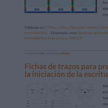
for
eje
mej
Publicado en:
3 Años
,
4 Años
,
Educación Infantil
,
Grafom
motricidad fina
Etiquetado como:
desarrollo grafomot
motricidad fina
,
Preescritura
,
TRAZOS
14 SEPTIEMBRE, 2025
POR
MARÍA
Fichas de trazos para pr
la iniciación de la escrit
Ant
es 
fam
dom