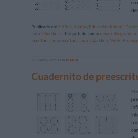
un 
des
Publicado en:
3 Años
,
4 Años
,
Educación Infantil
,
Grafom
motricidad fina
Etiquetado como:
desarrollo grafomot
escritura
,
lectoescritura
,
motricidad fina
,
NEAE
,
Preescr
25 MAYO, 2025
POR
MARÍA
Cuadernito de preescrit
El 
pre
Inf
ini
for
cam
des