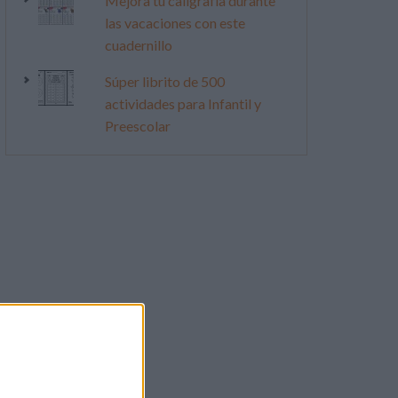
Mejora tu caligrafía durante
las vacaciones con este
cuadernillo
Súper librito de 500
actividades para Infantil y
Preescolar