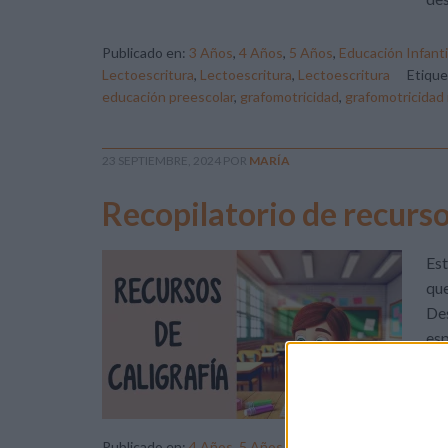
Publicado en:
3 Años
,
4 Años
,
5 Años
,
Educación Infanti
Lectoescritura
,
Lectoescritura
,
Lectoescritura
Etiqu
educación preescolar
,
grafomotricidad
,
grafomotricidad i
23 SEPTIEMBRE, 2024
POR
MARÍA
Recopilatorio de recurso
Est
que
Des
esp
man
los
Publicado en:
4 Años
,
5 Años
,
Educación Infantil
,
Educac