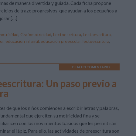
mas de manera divertida y guiada. Cada ficha propone
rcicios de trazo progresivos, que ayudan a los pequeños a
orar […]
otricidad
,
Grafomotricidad
,
Lectoescritura
,
Lectoescritura
,
or
,
educación infantil
,
educación preescolar
,
lectoescritura
,
DEJA UN COMENTARIO
eescritura: Un paso previo a
ura
es de que los niños comiencen a escribir letras y palabras,
fundamental que ejerciten su motricidad fina y se
iliaricen con los movimientos básicos que les permitirán
inar el lápiz. Para ello, las actividades de preescritura son