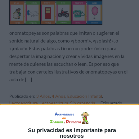
onomatopeyas son palabras que imitan o sugieren el
sonido natural de algo, como «¡boom!», «¡splash!», o
«¡miau!». Estas palabras tienen un poder único para
despertar la imaginación y crear vívidas imágenes en la
mente de quienes las escuchan o leen. Es por eso que
trabajar con carteles ilustrativos de onomatopeyas en el
aula de […]
Publicado en:
3 Años
,
4 Años
,
Educación Infantil
,
Lectoescritura
,
Lectoescritura
,
Sin categoría
Etiquetado
como:
Carteles
,
carteles ilustrativos
,
Competencia lingüística
,
Fichas
,
Infantil
,
onomatopeyas
,
Para plastificar
Su privacidad es importante para
nosotros
5 ABRIL, 2023
POR
MARÍA