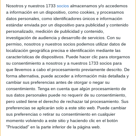
Nosotros y nuestros 1733
socios
almacenamos y/o accedemos
Bonitas tarjetas de onomatopeyas,
a información en un dispositivo, como cookies, y procesamos
audición y lenguaje
datos personales, como identificadores únicos e información
estándar enviada por un dispositivo para publicidad y contenido
personalizado, medición de publicidad y contenido,
Las
investigación de audiencia y desarrollo de servicios.
Con su
permiso, nosotros y nuestros socios podemos utilizar datos de
localización geográfica precisa e identificación mediante las
características de dispositivos. Puede hacer clic para otorgarnos
su consentimiento a nosotros y a nuestros 1733 socios para
que llevemos a cabo el procesamiento previamente descrito. De
forma alternativa, puede acceder a información más detallada y
onomatopeyas son palabras que imitan un sonido, como
cambiar sus preferencias antes de otorgar o negar su
consentimiento.
Tenga en cuenta que algún procesamiento de
el «miau» de un gato o el «bum» de una explosión. A
sus datos personales puede no requerir de su consentimiento,
menudo se utilizan en la literatura para crear efectos
pero usted tiene el derecho de rechazar tal procesamiento. Sus
sonoros y emociones en los lectores. Pero además de ser
preferencias se aplicarán solo a este sitio web. Puede cambiar
una herramienta literaria, trabajar las onomatopeyas
sus preferencias o retirar su consentimiento en cualquier
puede ser beneficioso para los niños y niñas con […]
momento volviendo a este sitio y haciendo clic en el botón
"Privacidad" en la parte inferior de la página web.