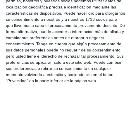
permiso, nosotros y nuestros socios podemos utilizar datos de
emocionantes, sino que también conecta las lecciones
localización geográfica precisa e identificación mediante las
características de dispositivos. Puede hacer clic para otorgarnos
académicas con la magia de la temporada navideña.
su consentimiento a nosotros y a nuestros 1733 socios para
«¿Suma o Resta? Ayuda […]
que llevemos a cabo el procesamiento previamente descrito. De
forma alternativa, puede acceder a información más detallada y
Publicado en:
Educación Primaria
,
Matemáticas
,
Navidad
,
cambiar sus preferencias antes de otorgar o negar su
Primer Ciclo
Etiquetado como:
actividad de navidad
,
consentimiento.
Tenga en cuenta que algún procesamiento de
actividad matemáticas
,
actividad navideña
,
Cálculo Mental
,
sus datos personales puede no requerir de su consentimiento,
pero usted tiene el derecho de rechazar tal procesamiento. Sus
Competencia matemática
,
educación infantil
,
educación
preferencias se aplicarán solo a este sitio web. Puede cambiar
preescolar
,
lógica matemática
,
matemáticas primaria
,
restas
,
sus preferencias o retirar su consentimiento en cualquier
sumas
momento volviendo a este sitio y haciendo clic en el botón
"Privacidad" en la parte inferior de la página web.
31 OCTUBRE, 2024
POR
MARÍA
Divertidas fichas de conteo: Las
partes del monstruo
Sabemos
que