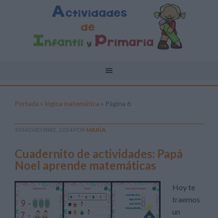
Portada
»
lógica matemática
»
Página 6
30 NOVIEMBRE, 2024
POR
MARÍA
Cuadernito de actividades: Papá
Noel aprende matemáticas
Hoy te
traemos
un