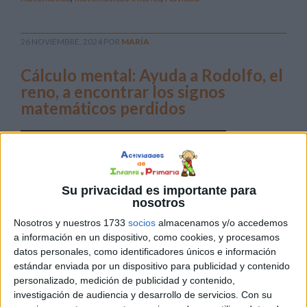
26 NOVIEMBRE, 2024
POR
MARÍA
Cálculo mental: Ayuda a Rodolfo, el
reno, a encontrar los signos
matemáticos perdidos
En
Su privacidad es importante para
nosotros
Nosotros y nuestros 1733
socios
almacenamos y/o accedemos
a información en un dispositivo, como cookies, y procesamos
datos personales, como identificadores únicos e información
Actividades de Infantil y Primaria, hemos creado una
estándar enviada por un dispositivo para publicidad y contenido
actividad especial donde los niños pueden ayudar a
personalizado, medición de publicidad y contenido,
Rodolfo, el Reno, a resolver sumas y restas. Este enfoque
investigación de audiencia y desarrollo de servicios.
Con su
temático no solo hace que las matemáticas sean más