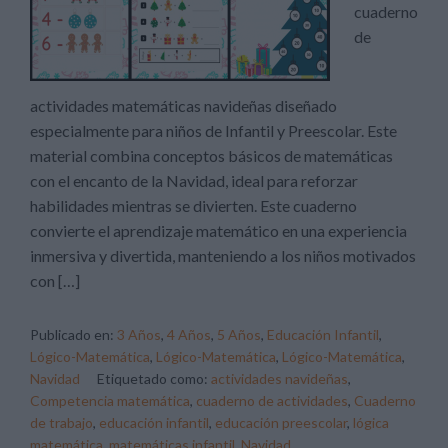
cuaderno
de
actividades matemáticas navideñas diseñado
especialmente para niños de Infantil y Preescolar. Este
material combina conceptos básicos de matemáticas
con el encanto de la Navidad, ideal para reforzar
habilidades mientras se divierten. Este cuaderno
convierte el aprendizaje matemático en una experiencia
inmersiva y divertida, manteniendo a los niños motivados
con […]
Publicado en:
3 Años
,
4 Años
,
5 Años
,
Educación Infantil
,
Lógico-Matemática
,
Lógico-Matemática
,
Lógico-Matemática
,
Navidad
Etiquetado como:
actividades navideñas
,
Competencia matemática
,
cuaderno de actividades
,
Cuaderno
de trabajo
,
educación infantil
,
educación preescolar
,
lógica
matemática
,
matemáticas infantil
,
Navidad