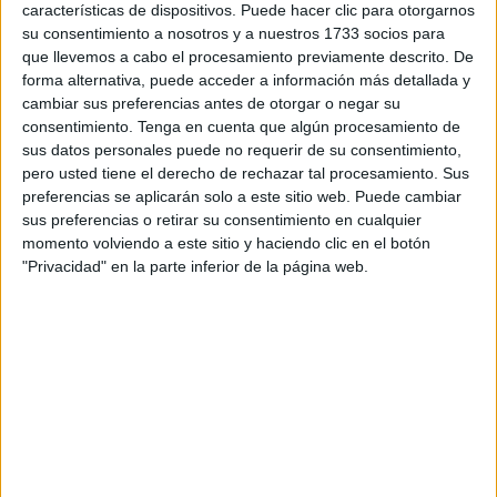
características de dispositivos. Puede hacer clic para otorgarnos
Publicado en:
3 Años
,
4 Años
,
5 Años
,
Comprensión lectora
,
su consentimiento a nosotros y a nuestros 1733 socios para
Educación Infantil
,
Educación Primaria
,
Lengua
,
Literatura
que llevemos a cabo el procesamiento previamente descrito. De
infantil
,
Primer Ciclo
Etiquetado como:
Adivinanzas
,
forma alternativa, puede acceder a información más detallada y
Carteles
,
Competencia lingüística
,
imprimibles
,
Infantil
,
cambiar sus preferencias antes de otorgar o negar su
invierno
,
Lecturas comprensivas
consentimiento.
Tenga en cuenta que algún procesamiento de
sus datos personales puede no requerir de su consentimiento,
pero usted tiene el derecho de rechazar tal procesamiento. Sus
1 DICIEMBRE, 2021
POR
MARÍA
preferencias se aplicarán solo a este sitio web. Puede cambiar
sus preferencias o retirar su consentimiento en cualquier
Cuento de Navidad para trabajar la
momento volviendo a este sitio y haciendo clic en el botón
comprensión lectora
"Privacidad" en la parte inferior de la página web.
Fichas
para
trabajar
la