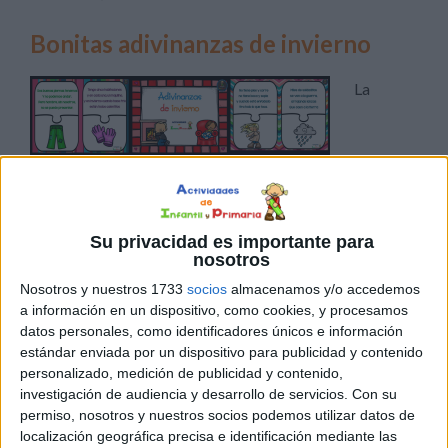
Bonitas adivinanzas de invierno
La
Su privacidad es importante para
Adivinanzas favorecen en el desarrollo del proceso de
nosotros
formación de conceptos en el niño, puesto que al buscar
Nosotros y nuestros 1733
socios
almacenamos y/o accedemos
la respuesta correcta, es necesario que él discrimine
a información en un dispositivo, como cookies, y procesamos
datos personales, como identificadores únicos e información
entre las múltiples características de un objeto y trate de
estándar enviada por un dispositivo para publicidad y contenido
ubicar lo esencial. Se estimula la imaginación y sobre
personalizado, medición de publicidad y contenido,
todo, el proceso de asociación de ideas, elementos que
investigación de audiencia y desarrollo de servicios.
Con su
[…]
permiso, nosotros y nuestros socios podemos utilizar datos de
localización geográfica precisa e identificación mediante las