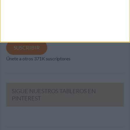
Introduce tu correo electrónico para suscribirte a este blog
y recibir notificaciones de nuevas entradas.
Dirección
de
email
SUSCRIBIR
Únete a otros 371K suscriptores
SIGUE NUESTROS TABLEROS EN
PINTEREST