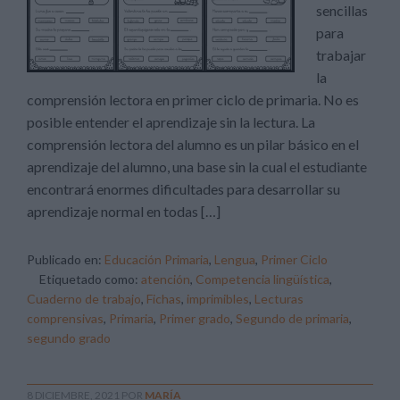
sencillas
para
trabajar
la
comprensión lectora en primer ciclo de primaria. No es
posible entender el aprendizaje sin la lectura. La
comprensión lectora del alumno es un pilar básico en el
aprendizaje del alumno, una base sin la cual el estudiante
encontrará enormes dificultades para desarrollar su
aprendizaje normal en todas […]
Publicado en:
Educación Primaria
,
Lengua
,
Primer Ciclo
Etiquetado como:
atención
,
Competencia lingüística
,
Cuaderno de trabajo
,
Fichas
,
imprimibles
,
Lecturas
comprensivas
,
Primaria
,
Primer grado
,
Segundo de primaria
,
segundo grado
8 DICIEMBRE, 2021
POR
MARÍA