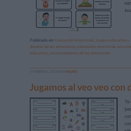
núm
ima
Publicado en:
Educación Emocional
,
Juegos educativos
dominó de las emociones
,
educación emocional
,
emocio
educativo
,
reconocimiento de las emociones
5 FEBRERO, 2025
POR
MARÍA
Jugamos al veo veo con 
Te 
jue
con
com
niñ