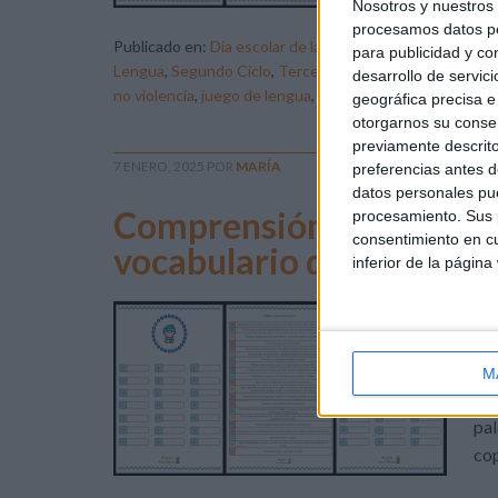
Nosotros y nuestro
procesamos datos per
Publicado en:
Día escolar de la paz y la no violencia
,
Días
para publicidad y co
Lengua
,
Segundo Ciclo
,
Tercer Ciclo
Etiquetado com
desarrollo de servici
no violencia
,
juego de lengua
,
juego educativo
,
pasapala
geográfica precisa e 
otorgarnos su conse
previamente descrito
7 ENERO, 2025
POR
MARÍA
preferencias antes d
datos personales pue
Comprensión de definici
procesamiento. Sus p
consentimiento en cu
vocabulario de invierno
inferior de la página
El 
y q
de 
M
voc
pal
cop