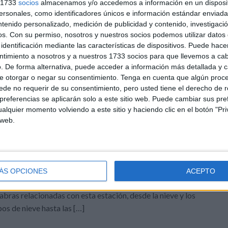
s 1733
socios
almacenamos y/o accedemos a información en un disposit
sonales, como identificadores únicos e información estándar enviada 
 especiales
,
Educación Primaria
,
Juegos educativos
,
Lengua
,
ntenido personalizado, medición de publicidad y contenido, investigaci
o:
actividades día de la paz
,
definiciones
,
día escolar de la Paz y la
os.
Con su permiso, nosotros y nuestros socios podemos utilizar datos 
bra
,
vocabulario
identificación mediante las características de dispositivos. Puede hacer
ntimiento a nosotros y a nuestros 1733 socios para que llevemos a ca
. De forma alternativa, puede acceder a información más detallada y 
DEJA UN COMENTARIO
e otorgar o negar su consentimiento.
Tenga en cuenta que algún proc
de no requerir de su consentimiento, pero usted tiene el derecho de r
ones con el pasapalabra del
referencias se aplicarán solo a este sitio web. Puede cambiar sus pref
alquier momento volviendo a este sitio y haciendo clic en el botón "Pri
 web.
invierno es una estación repleta de maravillas y sorpresas,
ué mejor manera de sumergirse en su encanto que a través
un juego educativo. El juego de «Pasapalabra» con
ÁS OPCIONES
ACEPTO
abulario de invierno invita a los estudiantes a explorar
abras relacionadas con esta estación, desde la nieve y los
os de nieve hasta las […]