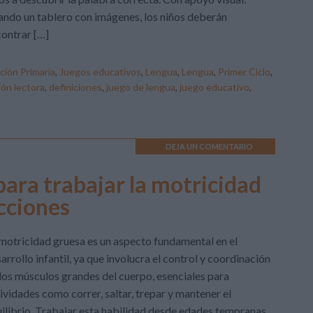
ndo un tablero con imágenes, los niños deberán
ontrar […]
ción Primaria
,
Juegos educativos
,
Lengua
,
Lengua
,
Primer Ciclo
,
ón lectora
,
definiciones
,
juego de lengua
,
juego educativo
,
DEJA UN COMENTARIO
ara trabajar la motricidad
ucciones
motricidad gruesa es un aspecto fundamental en el
arrollo infantil, ya que involucra el control y coordinación
los músculos grandes del cuerpo, esenciales para
ividades como correr, saltar, trepar y mantener el
ilibrio. Trabajar esta habilidad desde edades tempranas