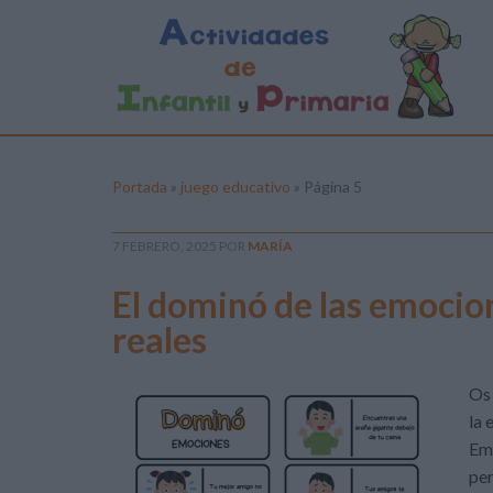
Portada
»
juego educativo
»
Página 5
7 FEBRERO, 2025
POR
MARÍA
El dominó de las emocion
reales
Os 
la 
Emo
per