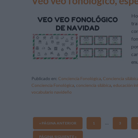
Veo veo fonológico, esp
Hoy
tra
con
fon
por
cam
enu
Publicado en:
Conciencia Fonológica
,
Conciencia silábic
Conciencia Fonológica
,
conciencia silábica
,
educación inf
vocabulario navideño
…
« PÁGINA ANTERIOR
1
3
PÁGINA SIGUIENTE »