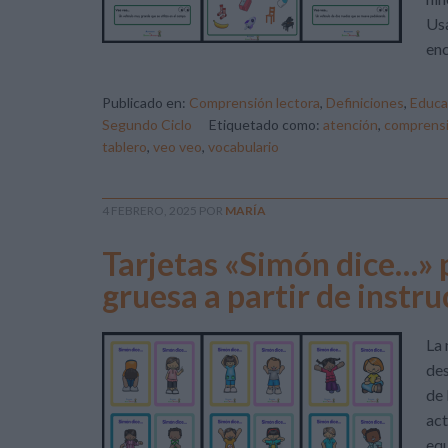
Usa
enc
Publicado en:
Comprensión lectora
,
Definiciones
,
Educa
Segundo Ciclo
Etiquetado como:
atención
,
comprensi
tablero
,
veo veo
,
vocabulario
4 FEBRERO, 2025
POR
MARÍA
Tarjetas «Simón dice…» p
gruesa a partir de instr
La 
des
de 
act
equ