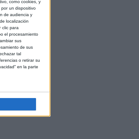
ivo, como cookies, y
por un dispositivo
ón de audiencia y
de localización
 clic para
bo el procesamiento
cambiar sus
esamiento de sus
echazar tal
erencias o retirar su
vacidad" en la parte