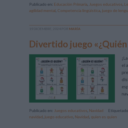
Publicado en:
Educación Primaria
,
Juegos educativos
,
L
agilidad mental
,
Competencia lingüística
,
juego de leng
19 DICIEMBRE, 2024
POR
MARÍA
Divertido juego «¿Quién
¡La
el 
pre
dis
esp
nav
Publicado en:
Juegos educativos
,
Navidad
Etiquetad
navidad
,
juego educativo
,
Navidad
,
quien es quien