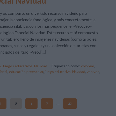
ecial Navidad
 os comparto un divertido recurso navideño para
bajar la conciencia fonológica, y más concretamente la
ciencia silábica, con los más pequeños: el «Veo, veo»
ológico Especial Navidad. Este recurso está compuesto
 un tablero lleno de imágenes navideñas (como árboles,
panas, renos y regalos) y una colección de tarjetas con
nciados del tipo: «Veo, […]
a
,
Juegos educativos
,
Navidad
Etiquetado como:
colorear
,
antil
,
educación preescolar
,
juego educativo
,
Navidad
,
veo veo
,
…
4
5
6
7
23