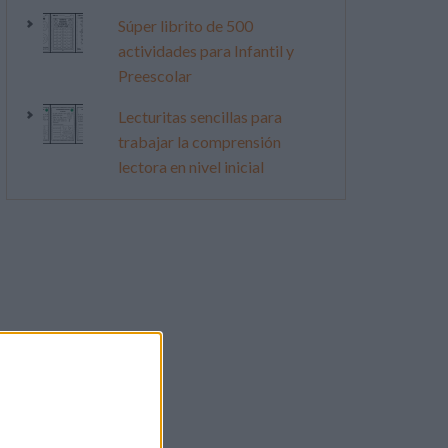
Súper librito de 500
actividades para Infantil y
Preescolar
Lecturitas sencillas para
trabajar la comprensión
lectora en nivel inicial