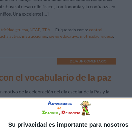
tribuye al desarrollo físico, la autonomía y la confianza en
 niños. Una excelente […]
tricidad gruesa
,
NEAE
,
TEA
Etiquetado como:
control
ucha activa
,
instrucciones
,
juego educativo
,
motricidad gruesa
,
DEJA UN COMENTARIO
on el vocabulario de la paz
 motivo de la celebración del día escolar de la Paz y la
Violencia, os he adaptado un clásico del blog, el
osísimo juego del pasapalabra a dicha temática. Para
o, he utilizado el vocabulario clave este tema como
etivo de las definiciones que los alumnos deber averiguar
Su privacidad es importante para nosotros
a así completar el característico rosco. […]