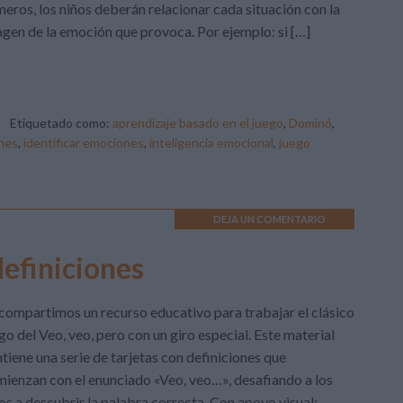
eros, los niños deberán relacionar cada situación con la
gen de la emoción que provoca. Por ejemplo: si […]
Etiquetado como:
aprendizaje basado en el juego
,
Dominó
,
nes
,
identificar emociones
,
inteligencia emocional
,
juego
DEJA UN COMENTARIO
definiciones
compartimos un recurso educativo para trabajar el clásico
go del Veo, veo, pero con un giro especial. Este material
tiene una serie de tarjetas con definiciones que
ienzan con el enunciado «Veo, veo…», desafiando a los
os a descubrir la palabra correcta. Con apoyo visual: