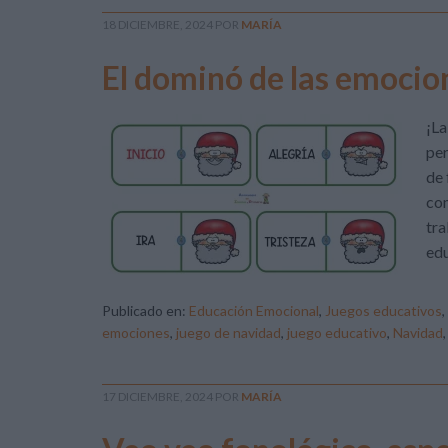
18 DICIEMBRE, 2024
POR
MARÍA
El dominó de las emocio
¡La
per
de 
com
tra
edu
Publicado en:
Educación Emocional
,
Juegos educativos
,
emociones
,
juego de navidad
,
juego educativo
,
Navidad
17 DICIEMBRE, 2024
POR
MARÍA