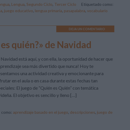
engua
,
Lengua
,
Segundo Ciclo
,
Tercer Ciclo
Etiquetado como:
ua
,
juego educativo
,
lengua primaria
,
pasapalabra
,
vocabulario
DEJA UN COMENTARIO
 es quién?» de Navidad
 Navidad está aquí, y con ella, la oportunidad de hacer que
aprendizaje sea más divertido que nunca! Hoy te
sentamos una actividad creativa y emocionante para
frutar en el aula o en casa durante estas fechas tan
eciales: El juego de “Quién es Quién” con temática
ideña. El objetivo es sencillo y lleno […]
o como:
aprendizaje basado en el juego
,
descripciones
,
juego de