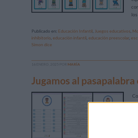
con
los
Publicado en:
Educación Infantil
,
Juegos educativos
,
Mo
inhibitorio
,
educación infantil
,
educación preescolar
,
esc
Simon dice
16 ENERO, 2025
POR
MARÍA
Jugamos al pasapalabra c
Con
No 
fam
ell
obj
par