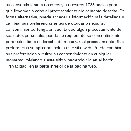
mejorar el clima de aula desde el primer día. Este
su consentimiento a nosotros y a nuestros 1733 socios para
calendario puede […]
que llevemos a cabo el procesamiento previamente descrito. De
forma alternativa, puede acceder a información más detallada y
cambiar sus preferencias antes de otorgar o negar su
Publicado en:
Calendarios
Etiquetado como:
calendario de
consentimiento.
Tenga en cuenta que algún procesamiento de
actividades
,
enero
,
primeros días de clase
,
vacaciones de
sus datos personales puede no requerir de su consentimiento,
navidad
,
vuelta a clase
pero usted tiene el derecho de rechazar tal procesamiento. Sus
preferencias se aplicarán solo a este sitio web. Puede cambiar
sus preferencias o retirar su consentimiento en cualquier
30 DICIEMBRE, 2025
POR
MARÍA
momento volviendo a este sitio y haciendo clic en el botón
"Privacidad" en la parte inferior de la página web.
Registro emocional para el mes de
enero