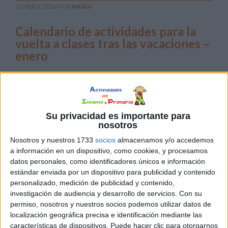
5 ENERO, 2026
POR
MARÍA
Calendario de actividades para la
vuelta a clases tras las vacaciones –
enero
Tras las
Su privacidad es importante para
nosotros
Nosotros y nuestros 1733
socios
almacenamos y/o accedemos
a información en un dispositivo, como cookies, y procesamos
datos personales, como identificadores únicos e información
vacaciones de Navidad, la vuelta a la rutina puede
estándar enviada por un dispositivo para publicidad y contenido
resultar cuesta arriba para muchos alumnos de Primaria.
personalizado, medición de publicidad y contenido,
investigación de audiencia y desarrollo de servicios.
Con su
Por eso, hoy compartimos un calendario de actividades
permiso, nosotros y nuestros socios podemos utilizar datos de
diarias pensado para amenizar las primeras semanas de
localización geográfica precisa e identificación mediante las
clase, favorecer la motivación, reforzar la atención y
características de dispositivos. Puede hacer clic para otorgarnos