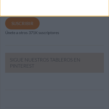
y recibir notificaciones de nuevas entradas.
Dirección
de
email
SUSCRIBIR
Únete a otros 371K suscriptores
SIGUE NUESTROS TABLEROS EN
PINTEREST