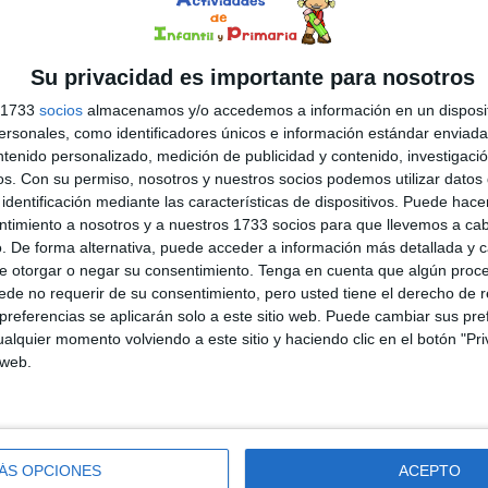
adapten a la diversidad de niveles que tenemos en el aula.
 eso, hoy compartimos una colección de dictados integral,
eñada para cubrir todas […]
Su privacidad es importante para nosotros
s 1733
socios
almacenamos y/o accedemos a información en un disposit
sonales, como identificadores únicos e información estándar enviada 
ua
,
Primer Ciclo
,
Segundo Ciclo
,
Tercer Ciclo
Etiquetado
ntenido personalizado, medición de publicidad y contenido, investigaci
do de palabras
,
Dictado de textos
,
dictado diario
,
dictado
os.
Con su permiso, nosotros y nuestros socios podemos utilizar datos 
aria
,
segundo ciclo de primaria
,
tercer ciclo de primaria
identificación mediante las características de dispositivos. Puede hacer
ntimiento a nosotros y a nuestros 1733 socios para que llevemos a ca
. De forma alternativa, puede acceder a información más detallada y 
e otorgar o negar su consentimiento.
Tenga en cuenta que algún proc
DEJA UN COMENTARIO
de no requerir de su consentimiento, pero usted tiene el derecho de r
e frases por cursos de
referencias se aplicarán solo a este sitio web. Puede cambiar sus pref
alquier momento volviendo a este sitio y haciendo clic en el botón "Pri
 web.
muchas escuelas, la ortografía se trabaja de manera
stante, pero no siempre es fácil encontrar materiales
vos que sean cortos, prácticos y adaptados al nivel de
ÁS OPCIONES
ACEPTO