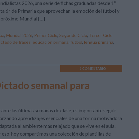
dialistas 2026, una serie de fichas graduadas desde 1º
ta 6º de Primaria que aprovechan la emoción del fútbol y
 próximo Mundial […]
ua
,
Mundial 2026
,
Primer Ciclo
,
Segundo Ciclo
,
Tercer Ciclo
ictado de frases
,
educación primaria
,
fútbol
,
lengua primaria
,
1 COMENTARIO
 Dictado semanal para
ante las últimas semanas de clase, es importante seguir
orzando aprendizajes esenciales de una forma motivadora
daptada al ambiente más relajado que se vive en el aula.
 eso, hoy compartimos una colección de plantillas de