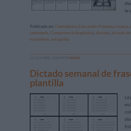
día
la 
Publicado en:
Calendarios
,
Educación Primaria
,
Lengua
,
calendario
,
Competencia lingüística
,
dictado
,
dictado de
noviembre
,
ortografía
12 OCTUBRE, 2025
POR
MARÍA
Dictado semanal de fras
plantilla
La 
esc
col
dis
Est