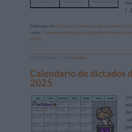
muy
[…]
Publicado en:
Educación Primaria
,
Lengua
,
Lengua
,
Leng
como:
Competencia lingüística
,
dictado de frases
,
dicta
rutina
23 SEPTIEMBRE, 2025
POR
MARÍA
Calendario de dictados 
2025
El 
aul
de 
cal
pri