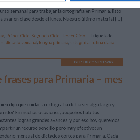
da alumno. Por eso, cada domingo compartimos un nuevo
urso semanal para trabajar la ortografía en Primaria, listo
a usar en clase desde el lunes. Nuestro último material […]
ua
,
Primer Ciclo
,
Segundo Ciclo
,
Tercer Ciclo
Etiquetado
es
,
dictado semanal
,
lengua primaria
,
ortografía
,
rutina diaria
DEJA UN COMENTARIO
e frases para Primaria – mes
ién dijo que cuidar la ortografía debía ser algo largo y
rrido? En muchas ocasiones, pequeños hábitos
stantes logran grandes avances, y por eso hoy queremos
partir un recurso sencillo pero muy efectivo: un
endario mensual de dictados cortos para Primaria. Cada