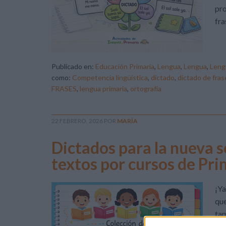
pro
fra
Publicado en:
Educación Primaria
,
Lengua
,
Lengua
,
Leng
como:
Competencia lingüística
,
dictado
,
dictado de fras
FRASES
,
lengua primaria
,
ortografía
22 FEBRERO, 2026
POR
MARÍA
Dictados para la nueva s
textos por cursos de Pri
¡Ya
que
tam