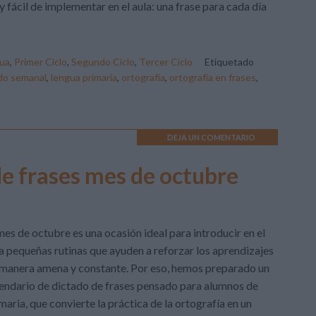
 fácil de implementar en el aula: una frase para cada día
ua
,
Primer Ciclo
,
Segundo Ciclo
,
Tercer Ciclo
Etiquetado
do semanal
,
lengua primaria
,
ortografía
,
ortografía en frases
,
DEJA UN COMENTARIO
de frases mes de octubre
mes de octubre es una ocasión ideal para introducir en el
a pequeñas rutinas que ayuden a reforzar los aprendizajes
manera amena y constante. Por eso, hemos preparado un
endario de dictado de frases pensado para alumnos de
maria, que convierte la práctica de la ortografía en un