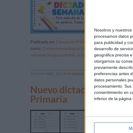
se 
Por
dis
Nosotros y nuestro
procesamos datos per
Publicado en:
Educación Primaria
,
Lengua
,
Lengua
,
Leng
para publicidad y co
como:
Competencia lingüística
,
dictado de frases
,
dicta
desarrollo de servici
semanal
,
lengua primaria
,
ortografía
,
primer ciclo de prim
geográfica precisa e 
otorgarnos su conse
previamente descrito
preferencias antes d
9 NOVIEMBRE, 2025
POR
MARÍA
datos personales pue
Nuevo dictado semanal d
procesamiento. Sus p
consentimiento en cu
Primaria
inferior de la página
En 
con
nue
M