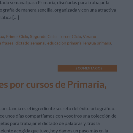
tado semanal para Primaria, diseñadas para trabajar la
ografía de manera sencilla, organizada y con una atractiva
ática […]
ua
,
Primer Ciclo
,
Segundo Ciclo
,
Tercer Ciclo
,
Verano
e frases
,
dictado semanal
,
educación primaria
,
lengua primaria
,
2 COMENTARIOS
s por cursos de Primaria,
constancia es el ingrediente secreto del éxito ortográfico.
e unos días compartíamos con vosotros una colección de
jetas para trabajar el dictado de palabras y, tras la
elente acogida que tuvo, hoy damos un paso más en la