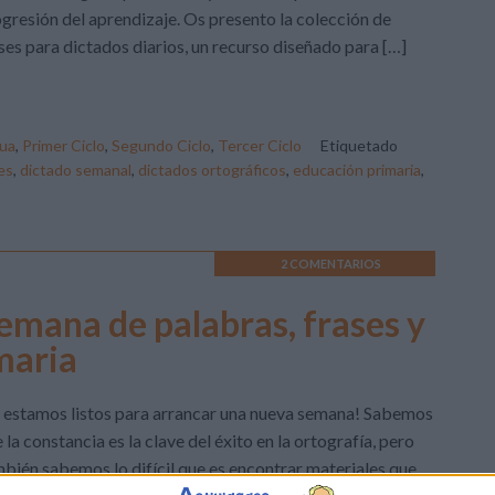
gresión del aprendizaje. Os presento la colección de
ses para dictados diarios, un recurso diseñado para […]
ua
,
Primer Ciclo
,
Segundo Ciclo
,
Tercer Ciclo
Etiquetado
es
,
dictado semanal
,
dictados ortográficos
,
educación primaria
,
2 COMENTARIOS
emana de palabras, frases y
maria
 estamos listos para arrancar una nueva semana! Sabemos
 la constancia es la clave del éxito en la ortografía, pero
bién sabemos lo difícil que es encontrar materiales que