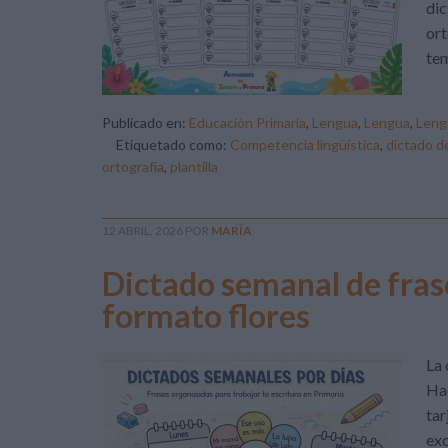
dic
ort
tem
Publicado en:
Educación Primaria
,
Lengua
,
Lengua
,
Leng
Etiquetado como:
Competencia lingüística
,
dictado d
ortografía
,
plantilla
12 ABRIL, 2026
POR
MARÍA
Dictado semanal de frase
formato flores
La 
Hac
tar
exc