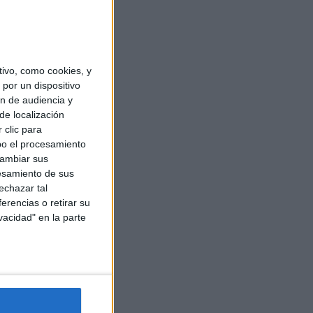
ivo, como cookies, y
por un dispositivo
ón de audiencia y
de localización
 clic para
bo el procesamiento
cambiar sus
esamiento de sus
echazar tal
erencias o retirar su
vacidad" en la parte