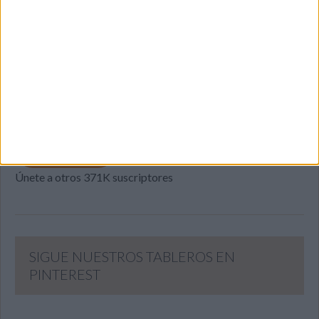
SUSCRIBETE
Introduce tu correo electrónico para suscribirte a este blog
y recibir notificaciones de nuevas entradas.
Dirección
de
email
SUSCRIBIR
Únete a otros 371K suscriptores
SIGUE NUESTROS TABLEROS EN
PINTEREST