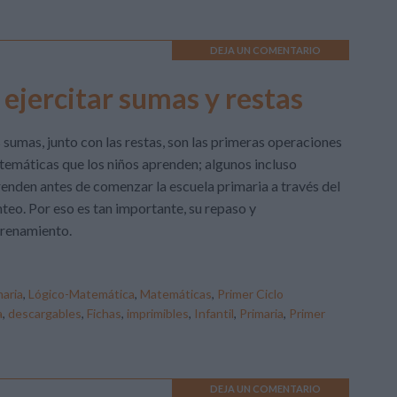
DEJA UN COMENTARIO
 ejercitar sumas y restas
 sumas, junto con las restas, son las primeras operaciones
emáticas que los niños aprenden; algunos incluso
enden antes de comenzar la escuela primaria a través del
teo. Por eso es tan importante, su repaso y
trenamiento.
aria
,
Lógico-Matemática
,
Matemáticas
,
Primer Ciclo
a
,
descargables
,
Fichas
,
imprimibles
,
Infantil
,
Primaria
,
Primer
DEJA UN COMENTARIO