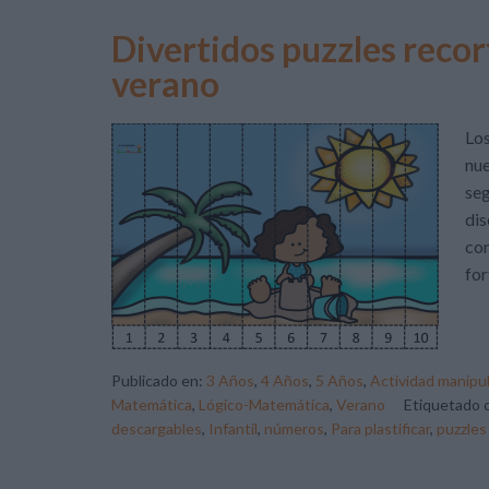
Divertidos puzzles recor
verano
Los
nue
seg
dis
com
for
Publicado en:
3 Años
,
4 Años
,
5 Años
,
Actividad manipul
Matemática
,
Lógico-Matemática
,
Verano
Etiquetado
descargables
,
Infantil
,
números
,
Para plastificar
,
puzzles