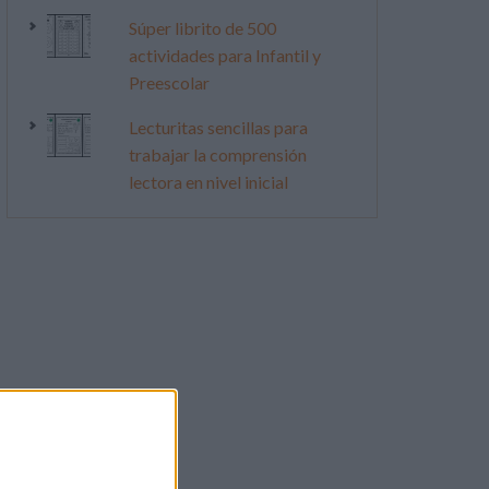
Súper librito de 500
actividades para Infantil y
Preescolar
Lecturitas sencillas para
trabajar la comprensión
lectora en nivel inicial