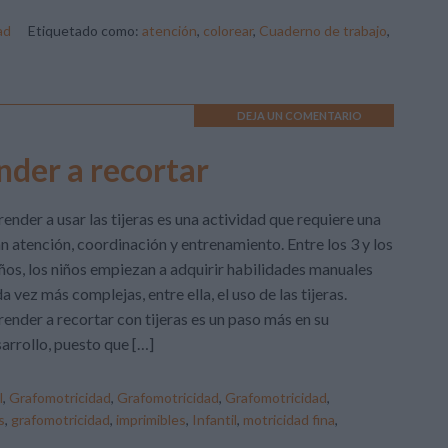
ad
Etiquetado como:
atención
,
colorear
,
Cuaderno de trabajo
,
DEJA UN COMENTARIO
nder a recortar
ender a usar las tijeras es una actividad que requiere una
n atención, coordinación y entrenamiento. Entre los 3 y los
ños, los niños empiezan a adquirir habilidades manuales
a vez más complejas, entre ella, el uso de las tijeras.
ender a recortar con tijeras es un paso más en su
arrollo, puesto que […]
l
,
Grafomotricidad
,
Grafomotricidad
,
Grafomotricidad
,
s
,
grafomotricidad
,
imprimibles
,
Infantil
,
motricidad fina
,