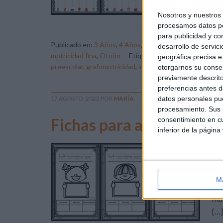
gra
Nosotros y nuestro
mov
procesamos datos per
para publicidad y co
Publicado en:
3 Años
,
4 Años
,
5 Años
,
Educación Infanti
desarrollo de servici
motricidad fina
,
Otoño
Etiquetado como:
desarrollo 
geográfica precisa e 
preescolar
,
grafomotricidad
,
imprimibles
,
Infantil
,
Lengu
otorgarnos su conse
previamente descrito
preferencias antes d
datos personales pue
17 AGOSTO, 2022
POR
MARÍA
procesamiento. Sus p
Fichas para aprender a e
consentimiento en cu
inferior de la página
Es 
muy
nom
M
niñ
muy
[…]