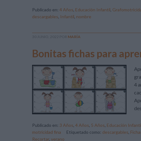
Publicado en:
4 Años
,
Educación Infantil
,
Grafomotricid
descargables
,
Infantil
,
nombre
30 JUNIO, 2022
POR
MARÍA
Bonitas fichas para apre
Apr
gra
4 a
cad
Apr
des
Publicado en:
3 Años
,
4 Años
,
5 Años
,
Educación Infanti
motricidad fina
Etiquetado como:
descargables
,
Ficha
Recortar
,
verano