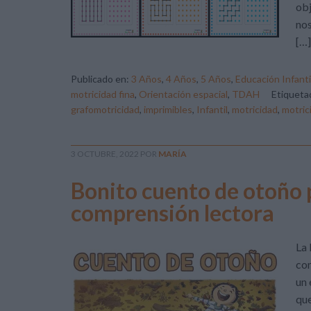
obj
nos
[…]
Publicado en:
3 Años
,
4 Años
,
5 Años
,
Educación Infanti
motricidad fina
,
Orientación espacial
,
TDAH
Etiqueta
grafomotricidad
,
imprimibles
,
Infantil
,
motricidad
,
motric
3 OCTUBRE, 2022
POR
MARÍA
Bonito cuento de otoño p
comprensión lectora
La 
com
un 
que