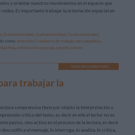
etos y orientar nuestros movimientos en el espacio que
 rodea. Es importante trabajar la orientación espacial en
l
,
Grafomotricidad
,
Grafomotricidad
,
Grafomotricidad
,
do como:
atención
,
Cuaderno de trabajo
,
descargables
,
idad fina
,
orientación espacial
,
repetir patrón
DEJA UN COMENTARIO
ara trabajar la
lectura comprensiva tiene por objeto la interpretación y
prensión critica del texto, es decir en ella el lector no es
ente pasivo, sino activo en el proceso de la lectura, es decir
 descodifica el mensaje, lo interroga, lo analiza, lo critica,