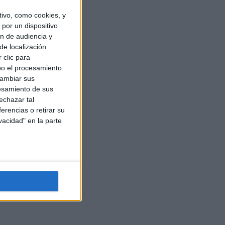
ivo, como cookies, y
por un dispositivo
ón de audiencia y
de localización
 clic para
bo el procesamiento
cambiar sus
esamiento de sus
echazar tal
erencias o retirar su
vacidad" en la parte