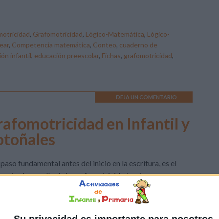
otricidad
,
Grafomotricidad
,
Lógico-Matemática
,
Lógico-
ear
,
Competencia matemática
,
Conteo
,
cuaderno de
ón infantil
,
educación preescolar
,
Fichas
,
grafomotricidad
,
DEJA UN COMENTARIO
grafomotricidad en Infantil y
otoñales
paso fundamental antes del inicio en la escritura, es el
recto desarrollo de la grafomotricidad, así como
ectos tan importantes como agarrar bien el lápiz.
pecto a la grafomotricidad, “grafo” quiere decir escritura
motriz” quiere decir movimiento. Por ende, la
Su privacidad es importante para nosotros