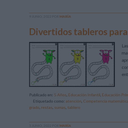
9 JUNIO, 2022
POR
MARÍA
Divertidos tableros para
Las
mat
apr
con
en
Publicado en:
5 Años
,
Educación Infantil
,
Educación Prim
Etiquetado como:
atención
,
Competencia matemátic
grado
,
restas
,
sumas
,
tablero
5 JUNIO, 2022
POR
MARÍA