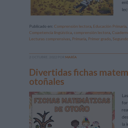
ent
lec
Publicado en:
Comprensión lectora
,
Educación Primaria
Competencia lingüística
,
comprensión lectora
,
Cuaderno
Lecturas comprensivas
,
Primaria
,
Primer grado
,
Segundo 
2 OCTUBRE, 2022
POR
MARÍA
Divertidas fichas matem
otoñales
Las
for
rea
des
la 