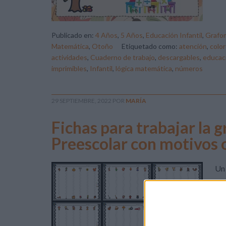
Publicado en:
4 Años
,
5 Años
,
Educación Infantil
,
Grafom
Matemática
,
Otoño
Etiquetado como:
atención
,
color
actividades
,
Cuaderno de trabajo
,
descargables
,
educaci
imprimibles
,
Infantil
,
lógica matemática
,
números
29 SEPTIEMBRE, 2022
POR
MARÍA
Fichas para trabajar la 
Preescolar con motivos 
Un 
cor
asp
Res
y “