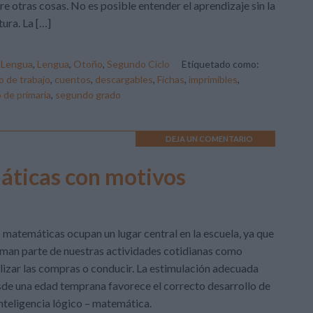
re otras cosas. No es posible entender el aprendizaje sin la
tura. La […]
,
Lengua
,
Lengua
,
Otoño
,
Segundo Ciclo
Etiquetado como:
 de trabajo
,
cuentos
,
descargables
,
Fichas
,
imprimibles
,
de primaria
,
segundo grado
DEJA UN COMENTARIO
áticas con motivos
 matemáticas ocupan un lugar central en la escuela, ya que
man parte de nuestras actividades cotidianas como
lizar las compras o conducir. La estimulación adecuada
de una edad temprana favorece el correcto desarrollo de
inteligencia lógico – matemática.