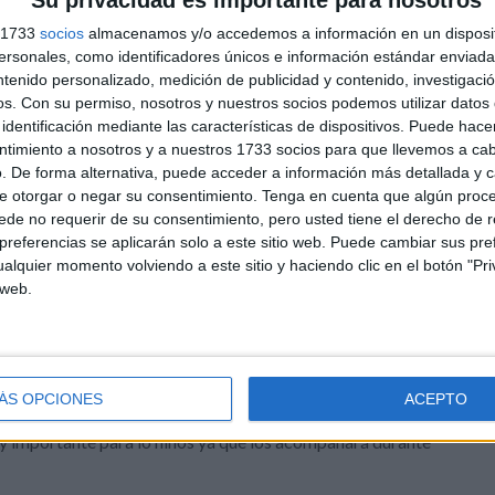
fomotricidad infantil no es ni más ni menos que el
s 1733
socios
almacenamos y/o accedemos a información en un disposit
imiento de la […]
sonales, como identificadores únicos e información estándar enviada 
ntenido personalizado, medición de publicidad y contenido, investigaci
l
,
Grafomotricidad
,
Grafomotricidad
,
Grafomotricidad
,
os.
Con su permiso, nosotros y nuestros socios podemos utilizar datos 
grafomotor
,
descargables
,
educación infantil
,
educación
identificación mediante las características de dispositivos. Puede hacer
a
,
Trazo
ntimiento a nosotros y a nuestros 1733 socios para que llevemos a ca
. De forma alternativa, puede acceder a información más detallada y 
e otorgar o negar su consentimiento.
Tenga en cuenta que algún proc
de no requerir de su consentimiento, pero usted tiene el derecho de r
DEJA UN COMENTARIO
referencias se aplicarán solo a este sitio web. Puede cambiar sus pref
scribir el nombre propio
alquier momento volviendo a este sitio y haciendo clic en el botón "Pri
 web.
importante que los niños entren en contacto desde edades
 tempranas con su nombre, ya que aprender a escribir su
bre es una de las primeras actividades que acercan a los
ÁS OPCIONES
ACEPTO
os a la escritura y a la lectura. El nombre es una palabra
 importante para lo niños ya que los acompañará durante