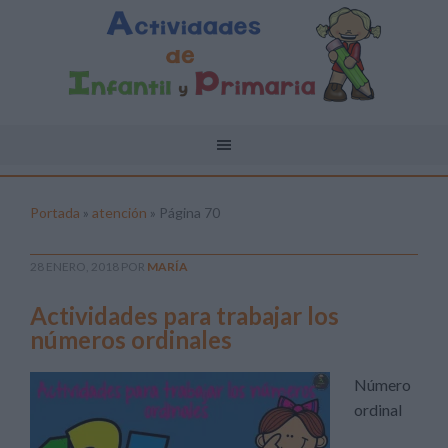
Portada
»
atención
»
Página 70
28 ENERO, 2018
POR
MARÍA
Actividades para trabajar los
números ordinales
Número
ordinal