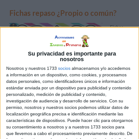
Fichas repaso ¿Propio o común?
Fichas
para
Su privacidad es importante para
nosotros
Nosotros y nuestros 1733
socios
almacenamos y/o accedemos
a información en un dispositivo, como cookies, y procesamos
identificar nombres propios y nombres comunes. Fichas
datos personales, como identificadores únicos e información
lista para descargar. Fichas repaso ¿Propio o común?
estándar enviada por un dispositivo para publicidad y contenido
personalizado, medición de publicidad y contenido,
Descarga el recurso en formato PDF Fichas para repasar
investigación de audiencia y desarrollo de servicios.
Con su
-Nombre Propio o común
permiso, nosotros y nuestros socios podemos utilizar datos de
localización geográfica precisa e identificación mediante las
Publicado en:
Educación Primaria
,
Lengua
,
Lengua
,
Primer
características de dispositivos. Puede hacer clic para otorgarnos
Ciclo
,
Segundo Ciclo
Etiquetado como:
atención
,
su consentimiento a nosotros y a nuestros 1733 socios para
Competencia lingüística
,
Cuaderno de trabajo
,
Fichas
,
que llevemos a cabo el procesamiento previamente descrito. De