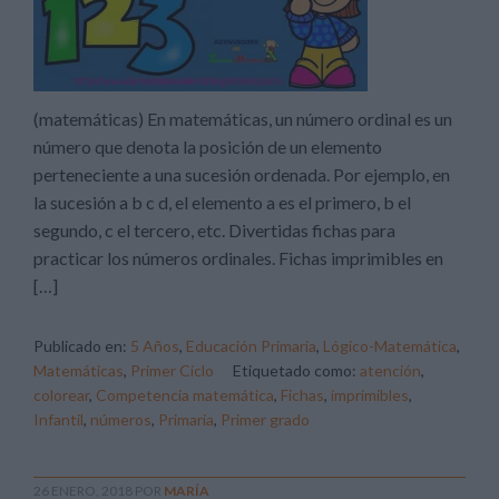
(matemáticas) En matemáticas, un número ordinal es un
número que denota la posición de un elemento
perteneciente a una sucesión ordenada. Por ejemplo, en
la sucesión a b c d, el elemento a es el primero, b el
segundo, c el tercero, etc. Divertidas fichas para
practicar los números ordinales. Fichas imprimibles en
[…]
Publicado en:
5 Años
,
Educación Primaria
,
Lógico-Matemática
,
Matemáticas
,
Primer Ciclo
Etiquetado como:
atención
,
colorear
,
Competencia matemática
,
Fichas
,
imprimibles
,
Infantil
,
números
,
Primaria
,
Primer grado
26 ENERO, 2018
POR
MARÍA