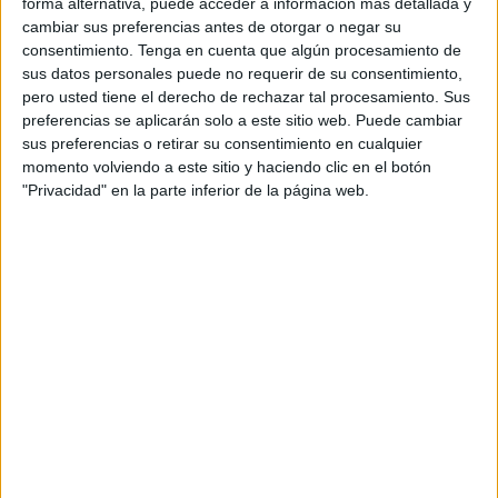
forma alternativa, puede acceder a información más detallada y
imprimibles
,
Primaria
,
Primer grado
,
Segundo de primaria
,
cambiar sus preferencias antes de otorgar o negar su
segundo grado
,
sustantivos
consentimiento.
Tenga en cuenta que algún procesamiento de
sus datos personales puede no requerir de su consentimiento,
pero usted tiene el derecho de rechazar tal procesamiento. Sus
22 ENERO, 2018
POR
MARÍA
preferencias se aplicarán solo a este sitio web. Puede cambiar
sus preferencias o retirar su consentimiento en cualquier
Fichas -Jugamos a las palabras
momento volviendo a este sitio y haciendo clic en el botón
secretas
"Privacidad" en la parte inferior de la página web.
Fichas
para
trabajar
las
palabras,
contamos letras, sílabas y vocales. Fichas imprimibles en
formato PDF Fichas -Jugamos a las palabras
secretas Descarga el recurso en formato PDF Jugamos-