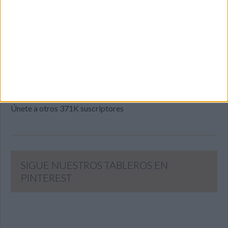
Introduce tu correo electrónico para suscribirte a este blog
y recibir notificaciones de nuevas entradas.
Dirección
de
email
SUSCRIBIR
Únete a otros 371K suscriptores
SIGUE NUESTROS TABLEROS EN
PINTEREST