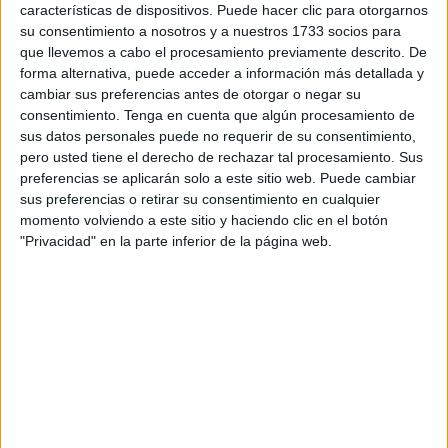
como:
educación infantil
,
educación preescolar
,
iniciación
características de dispositivos. Puede hacer clic para otorgarnos
lectoescritura
,
lectoescritura
,
lectoescritura Infantil
,
vocales
su consentimiento a nosotros y a nuestros 1733 socios para
que llevemos a cabo el procesamiento previamente descrito. De
forma alternativa, puede acceder a información más detallada y
22 AGOSTO, 2022
POR
MARÍA
cambiar sus preferencias antes de otorgar o negar su
consentimiento.
Tenga en cuenta que algún procesamiento de
Bonitos banderines del abecedario
sus datos personales puede no requerir de su consentimiento,
pero usted tiene el derecho de rechazar tal procesamiento. Sus
para decorar tu clase
preferencias se aplicarán solo a este sitio web. Puede cambiar
sus preferencias o retirar su consentimiento en cualquier
El
momento volviendo a este sitio y haciendo clic en el botón
"Privacidad" en la parte inferior de la página web.
abecedario es una de las primeras lecciones que los niños
aprenden en el colegio, ya que es esencial para aprender a
leer y a escribir. Aprender el abecedario es el primer gran