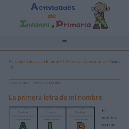
Portada
»
Educación Infantil
»
4 Años
»
Lectoescritura
»
Página
42
6 SEPTIEMBRE, 2022
POR
MARÍA
La primera letra de mi nombre
El
nombre
es una