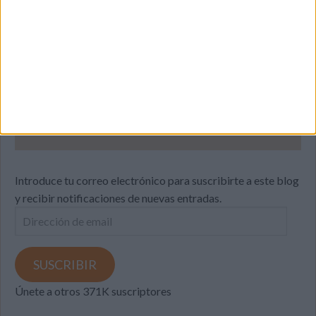
SUSCRIBETE
Introduce tu correo electrónico para suscribirte a este blog
y recibir notificaciones de nuevas entradas.
Dirección
de
email
SUSCRIBIR
Únete a otros 371K suscriptores