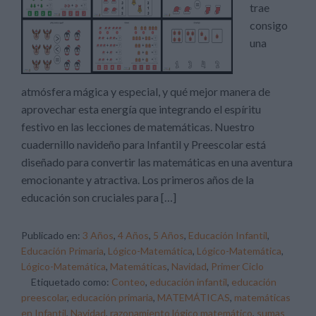
trae
consigo
una
atmósfera mágica y especial, y qué mejor manera de
aprovechar esta energía que integrando el espíritu
festivo en las lecciones de matemáticas. Nuestro
cuadernillo navideño para Infantil y Preescolar está
diseñado para convertir las matemáticas en una aventura
emocionante y atractiva. Los primeros años de la
educación son cruciales para […]
Publicado en:
3 Años
,
4 Años
,
5 Años
,
Educación Infantil
,
Educación Primaria
,
Lógico-Matemática
,
Lógico-Matemática
,
Lógico-Matemática
,
Matemáticas
,
Navidad
,
Primer Ciclo
Etiquetado como:
Conteo
,
educación infantil
,
educación
preescolar
,
educación primaria
,
MATEMÁTICAS
,
matemáticas
en Infantil
,
Navidad
,
razonamiento lógico matemático
,
sumas