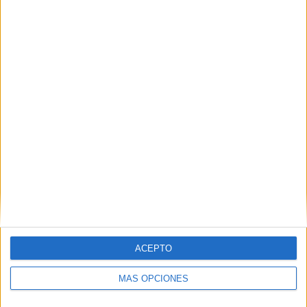
Lengua
,
MATEMÁTICAS
,
vuelta al cole
21 JULIO, 2023
POR
MARÍA
¿Qué es el cálculo de límites y cómo
evaluarlo manualmente y usando
una calculadora?
En
ACEPTO
matemáticas, el cálculo es una de las ramas
MÁS OPCIONES
fundamentales que juega un papel vital en la descripción
de diferentes fenómenos naturales para el análisis de