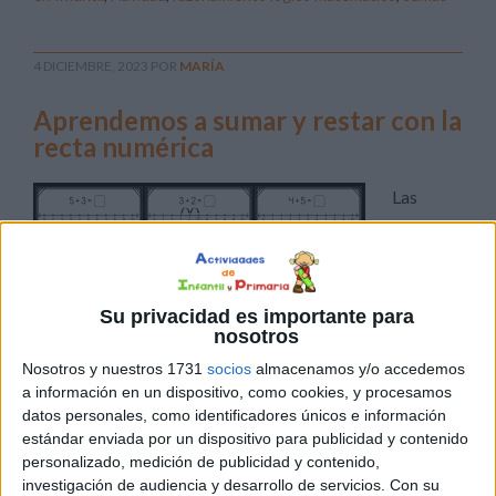
4 DICIEMBRE, 2023
POR
MARÍA
Aprendemos a sumar y restar con la
recta numérica
Las
sumas y
restas
son
Su privacidad es importante para
nosotros
Nosotros y nuestros 1731
socios
almacenamos y/o accedemos
conceptos abstractos que pueden resultar desafiantes
a información en un dispositivo, como cookies, y procesamos
para los niños en sus primeros años de educación. La
datos personales, como identificadores únicos e información
recta numérica se convierte en una aliada invaluable al
estándar enviada por un dispositivo para publicidad y contenido
personalizado, medición de publicidad y contenido,
proporcionar una representación visual y secuencial de
investigación de audiencia y desarrollo de servicios.
Con su
los números. Los estudiantes pueden ver claramente la