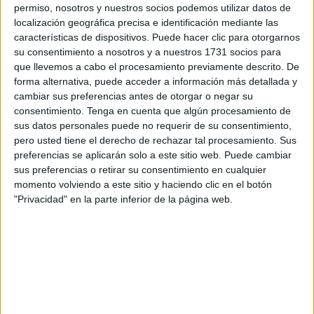
permiso, nosotros y nuestros socios podemos utilizar datos de
progresión numérica y visualizar cómo se aplican las
localización geográfica precisa e identificación mediante las
operaciones matemáticas. […]
características de dispositivos. Puede hacer clic para otorgarnos
su consentimiento a nosotros y a nuestros 1731 socios para
que llevemos a cabo el procesamiento previamente descrito. De
Publicado en:
Educación Primaria
,
Matemáticas
,
Primer Ciclo
forma alternativa, puede acceder a información más detallada y
Etiquetado como:
Competencia matemática
,
cambiar sus preferencias antes de otorgar o negar su
MATEMÁTICAS
,
recta numérica
,
restas
,
sumas
consentimiento.
Tenga en cuenta que algún procesamiento de
sus datos personales puede no requerir de su consentimiento,
pero usted tiene el derecho de rechazar tal procesamiento. Sus
12 NOVIEMBRE, 2023
POR
MARÍA
preferencias se aplicarán solo a este sitio web. Puede cambiar
sus preferencias o retirar su consentimiento en cualquier
Trucos para escribir correctamente
momento volviendo a este sitio y haciendo clic en el botón
los números del 1 al 100
"Privacidad" en la parte inferior de la página web.
Escribir