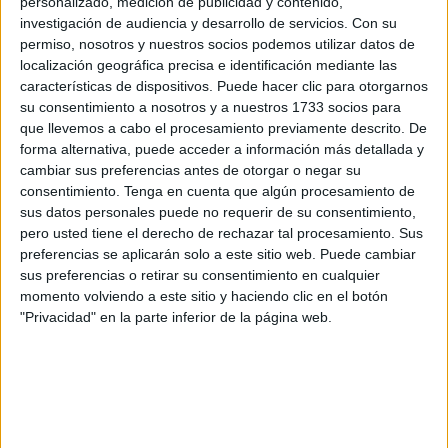
personalizado, medición de publicidad y contenido,
Repaso de números del 1 al 10 en
investigación de audiencia y desarrollo de servicios.
Con su
permiso, nosotros y nuestros socios podemos utilizar datos de
cuadrícula.
localización geográfica precisa e identificación mediante las
características de dispositivos. Puede hacer clic para otorgarnos
su consentimiento a nosotros y a nuestros 1733 socios para
que llevemos a cabo el procesamiento previamente descrito. De
forma alternativa, puede acceder a información más detallada y
cambiar sus preferencias antes de otorgar o negar su
consentimiento.
Tenga en cuenta que algún procesamiento de
sus datos personales puede no requerir de su consentimiento,
pero usted tiene el derecho de rechazar tal procesamiento. Sus
preferencias se aplicarán solo a este sitio web. Puede cambiar
sus preferencias o retirar su consentimiento en cualquier
Actividad para repasar la escritura de los números del 1
momento volviendo a este sitio y haciendo clic en el botón
al 10. Para ello, os compartimos estas fichas con
"Privacidad" en la parte inferior de la página web.
cuadrícula que facilite la escritura de nuestros peques de
los números.
Publicado en:
4 Años
,
5 Años
,
Grafomotricidad
,
Lógico-
Matemática
Etiquetado como:
cuadrícula
,
MATEMÁTICAS
,