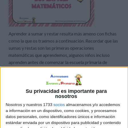
Aprender a sumar y restar resulta más ameno con fichas
como la que os traemos a continuación. Recordar que las
sumas y restas son las primeras operaciones
matemáticas que aprendemos, algunos niños incluso
aprenden antes de comenzar la escuela primaria de
forma autodidacta.
Publicado en:
5 Años
,
Educación Infantil
,
Educación Primaria
,
Su privacidad es importante para
Lógico-Matemática
,
Matemáticas
Etiquetado como:
nosotros
Competencia matemática
,
MATEMÁTICAS
,
operaciones
básicas
,
restas
,
sumas
Nosotros y nuestros 1733
socios
almacenamos y/o accedemos
a información en un dispositivo, como cookies, y procesamos
datos personales, como identificadores únicos e información
10 FEBRERO, 2020
POR
MARÍA
estándar enviada por un dispositivo para publicidad y contenido