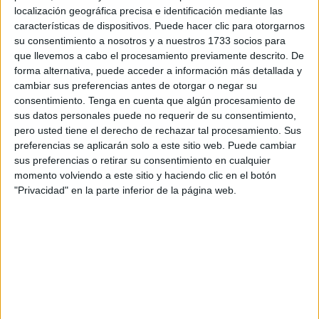
Publicado en:
3 Años
,
4 Años
,
5 Años
,
Educación Infantil
,
localización geográfica precisa e identificación mediante las
Educación Primaria
,
Lógico-Matemática
,
Lógico-Matemática
,
características de dispositivos. Puede hacer clic para otorgarnos
Lógico-Matemática
,
Matemáticas
,
Navidad
,
Primer Ciclo
su consentimiento a nosotros y a nuestros 1733 socios para
Etiquetado como:
Conteo
,
educación infantil
,
educación
que llevemos a cabo el procesamiento previamente descrito. De
preescolar
,
educación primaria
,
MATEMÁTICAS
,
matemáticas
forma alternativa, puede acceder a información más detallada y
en Infantil
,
Navidad
,
razonamiento lógico matemático
,
sumas
cambiar sus preferencias antes de otorgar o negar su
consentimiento.
Tenga en cuenta que algún procesamiento de
sus datos personales puede no requerir de su consentimiento,
pero usted tiene el derecho de rechazar tal procesamiento. Sus
24 JUNIO, 2024
POR
MARÍA
preferencias se aplicarán solo a este sitio web. Puede cambiar
sus preferencias o retirar su consentimiento en cualquier
Divertidos laberintos matemáticos
momento volviendo a este sitio y haciendo clic en el botón
para practicar las sumas y restas
"Privacidad" en la parte inferior de la página web.
Los