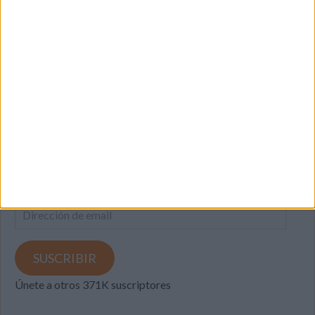
SUSCRIBETE
Introduce tu correo electrónico para suscribirte a este blog
y recibir notificaciones de nuevas entradas.
Dirección
de
email
SUSCRIBIR
Únete a otros 371K suscriptores