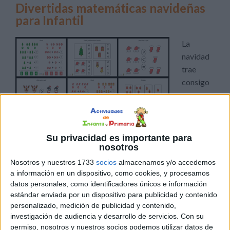
Divertidas matemáticas navideñas
para Infantil
La
navidad
trae
consigo
una
atmósfera mágica y especial, y qué mejor manera de
Su privacidad es importante para
aprovechar esta energía que integrando el espíritu
nosotros
festivo en las lecciones de matemáticas. Nuestro
Nosotros y nuestros 1733
socios
almacenamos y/o accedemos
cuadernillo navideño para Infantil y Preescolar está
a información en un dispositivo, como cookies, y procesamos
diseñado para convertir las matemáticas en una aventura
datos personales, como identificadores únicos e información
emocionante y atractiva. Los primeros años de la
estándar enviada por un dispositivo para publicidad y contenido
personalizado, medición de publicidad y contenido,
educación son cruciales para […]
investigación de audiencia y desarrollo de servicios.
Con su
permiso, nosotros y nuestros socios podemos utilizar datos de