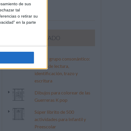
esamiento de sus
echazar tal
erencias o retirar su
vacidad" en la parte
LO MÁS VISITADO
Primer grupo consonántico:
Fichas de lectura,
identificación, trazo y
escritura
Dibujos para colorear de las
Guerreras K pop
Súper librito de 500
actividades para Infantil y
Preescolar