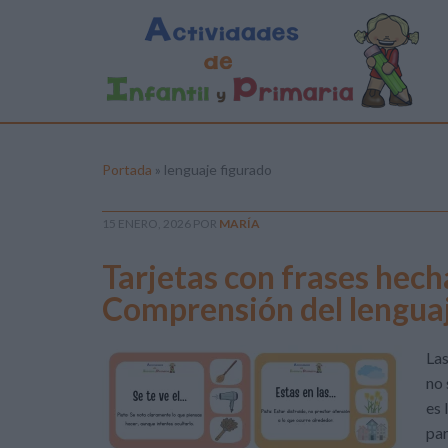
Portada
»
lenguaje figurado
15 ENERO, 2026
POR
MARÍA
Tarjetas con frases hech
Comprensión del lenguaj
Las
no 
es 
par