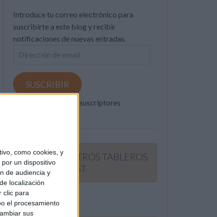
Introduce tu correo electrónico para
suscribirte a este blog y recibir
notificaciones de nuevas entradas.
Dirección
de
email
SUSCRIBIR
Únete a otros 371K suscriptores
ivo, como cookies, y
SIGUE NUESTROS TABLEROS
por un dispositivo
EN PINTEREST
ón de audiencia y
de localización
 clic para
bo el procesamiento
cambiar sus