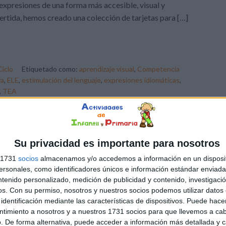
expresiones de una forma más accesible, visual y
ertida, hemos creado una colección de tarjetas para […]
Ciclo
Etiquetado como:
aprendizaje visual
,
Competencia
va
,
ELE
,
estimulación del lenguaje
,
expresiones idiomáticas
,
,
TEA
Su privacidad es importante para nosotros
s 1731
socios
almacenamos y/o accedemos a información en un disposit
sonales, como identificadores únicos e información estándar enviada 
ntenido personalizado, medición de publicidad y contenido, investigaci
os.
Con su permiso, nosotros y nuestros socios podemos utilizar datos 
identificación mediante las características de dispositivos. Puede hacer
ntimiento a nosotros y a nuestros 1731 socios para que llevemos a ca
. De forma alternativa, puede acceder a información más detallada y 