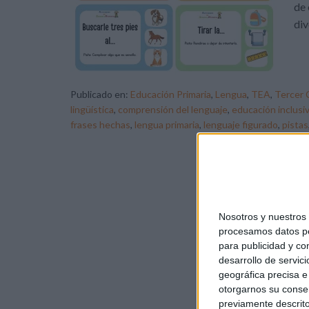
de 
div
Publicado en:
Educación Primaria
,
Lengua
,
TEA
,
Tercer 
lingüística
,
comprensión del lenguaje
,
educación inclusi
frases hechas
,
lengua primaria
,
lenguaje figurado
,
pistas
Nosotros y nuestro
procesamos datos per
para publicidad y co
desarrollo de servici
geográfica precisa e 
otorgarnos su conse
previamente descrito