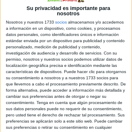
Su privacidad es importante para
6 JUNIO, 2024
POR
MARÍA
nosotros
Nosotros y nuestros 1733
socios
almacenamos y/o accedemos
Aprendemos a restar con pistas
a información en un dispositivo, como cookies, y procesamos
visuales
datos personales, como identificadores únicos e información
estándar enviada por un dispositivo para publicidad y contenido
La resta
personalizado, medición de publicidad y contenido,
investigación de audiencia y desarrollo de servicios.
Con su
es una de
permiso, nosotros y nuestros socios podemos utilizar datos de
las
localización geográfica precisa e identificación mediante las
características de dispositivos. Puede hacer clic para otorgarnos
su consentimiento a nosotros y a nuestros 1733 socios para
que llevemos a cabo el procesamiento previamente descrito. De
forma alternativa, puede acceder a información más detallada y
operaciones matemáticas básicas que los niños deben
cambiar sus preferencias antes de otorgar o negar su
consentimiento.
Tenga en cuenta que algún procesamiento de
aprender en los primeros años de su educación. Sin
sus datos personales puede no requerir de su consentimiento,
embargo, para muchos, puede resultar un concepto
pero usted tiene el derecho de rechazar tal procesamiento. Sus
difícil de comprender y aplicar. Para facilitar este
preferencias se aplicarán solo a este sitio web. Puede cambiar
aprendizaje, presentamos un recurso que utiliza pistas
sus preferencias o retirar su consentimiento en cualquier