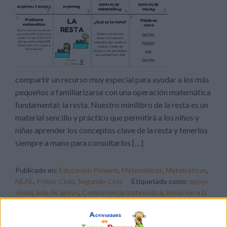
compartir un recurso muy especial para ayudar a los más
pequeños a familiarizarse con una operación matemática
fundamental: la resta. Nuestro minilibro de la resta es un
material sencillo y práctico que permitirá a los niños y
niñas aprender los conceptos clave de la resta y tenerlos
siempre a mano para consultarlos […]
Publicado en:
Educación Primaria
,
Matemáticas
,
Matemáticas
,
NEAE
,
Primer Ciclo
,
Segundo Ciclo
Etiquetado como:
apoyo
visual
,
aula de apoyo
,
Competencia matemática
,
iniciación a la
resta
,
matemáticas primaria
,
material de apoyo
,
MINILIBRO
,
Resta
,
restar