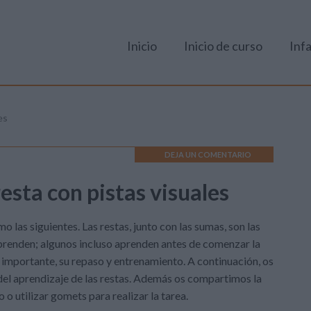
Inicio
Inicio de curso
Infa
es
DEJA UN COMENTARIO
 resta con pistas visuales
 las siguientes. Las restas, junto con las sumas,
son las
prenden; algunos incluso aprenden antes de comenzar la
n importante, su repaso y entrenamiento. A continuación, os
n del aprendizaje de las restas. Además os compartimos la
io o utilizar gomets para realizar la tarea.