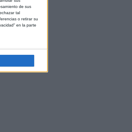
cambiar sus
esamiento de sus
echazar tal
erencias o retirar su
vacidad" en la parte