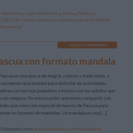
o-Matemática
,
Lógico-Matemática
,
Pascua
,
Plástica y
ATENCIÓN
,
colorar
,
colorear por números
,
educación infantil
,
tica
,
pascua
DEJA UN COMENTARIO
ascua con formato mandala
Pascua es una época de alegría, colores y tradiciones, y
 excelente oportunidad para disfrutar de actividades
ativas con los más pequeños o incluso con los adultos que
can relajarse. En esta ocasión, queremos compartir con
edes una colección especial de huevos de Pascua para
orear en formato de mandalas. Un mandala es una […]
Etiquetado como:
actividad adultos
,
actividad relajante
,