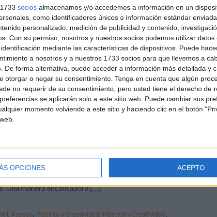
idáctico
,
diversión
,
educativas
,
educativos
,
enseñanza
,
escuela
,
s 1733
socios
almacenamos y/o accedemos a información en un disposit
habilidades
,
huevos de Pascua
,
imaginación
,
inclusión
,
Infantil
,
sonales, como identificadores únicos e información estándar enviada 
na
,
niños
,
participación
,
pascua
,
plastilina
,
PRIMAVERA
,
ntenido personalizado, medición de publicidad y contenido, investigaci
os.
Con su permiso, nosotros y nuestros socios podemos utilizar datos 
identificación mediante las características de dispositivos. Puede hacer
ntimiento a nosotros y a nuestros 1733 socios para que llevemos a ca
1 COMENTARIO
. De forma alternativa, puede acceder a información más detallada y 
e otorgar o negar su consentimiento.
Tenga en cuenta que algún proc
 Huevos de Pascua
de no requerir de su consentimiento, pero usted tiene el derecho de r
referencias se aplicarán solo a este sitio web. Puede cambiar sus pref
alquier momento volviendo a este sitio y haciendo clic en el botón "Pri
temporada de Pascua está llena de tradiciones, colores
 web.
rantes y momentos especiales en los que celebramos la
gada de la primavera y renovamos nuestra esperanza. En
e contexto, es importante no solo enseñar a los niños
re las festividades, sino también brindarles
ÁS OPCIONES
ACEPTO
rtunidades para expresar su creatividad y disfrutar del
e. Una manera encantadora […]
til
,
Pascua
,
Plástica y creatividad
,
Plástica y creatividad
,