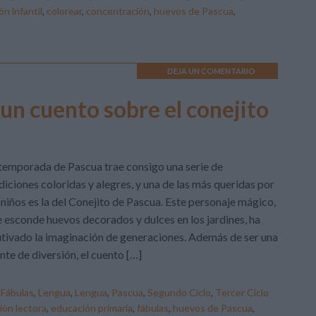
ón infantil
,
colorear
,
concentración
,
huevos de Pascua
,
DEJA UN COMENTARIO
un cuento sobre el conejito
temporada de Pascua trae consigo una serie de
diciones coloridas y alegres, y una de las más queridas por
 niños es la del Conejito de Pascua. Este personaje mágico,
 esconde huevos decorados y dulces en los jardines, ha
tivado la imaginación de generaciones. Además de ser una
nte de diversión, el cuento […]
,
Fábulas
,
Lengua
,
Lengua
,
Pascua
,
Segundo Ciclo
,
Tercer Ciclo
ón lectora
,
educación primaria
,
fábulas
,
huevos de Pascua
,