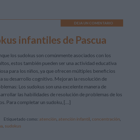
DEJA UN COMENTARIO
kus infantiles de Pascua
nque los sudokus son comúnmente asociados con los
ltos, estos también pueden ser una actividad educativa
iosa para los niños, ya que ofrecen múltiples beneficios
a su desarrollo cognitivo. Mejoran la resolución de
blemas: Los sudokus son una excelente manera de
arrollar las habilidades de resolución de problemas de los
os. Para completar un sudoku, […]
Etiquetado como:
atención
,
atención infantil
,
concentración
,
ua
,
sudokus