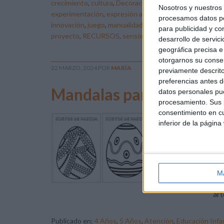
crecimiento
,
cultura
,
Decoración
,
desarrollo
,
descarga
,
d
Nosotros y nuestro
experimentación
,
expresión artística
,
familia
,
festividad
,
procesamos datos per
innovación
,
juego
,
manualidades
,
memoria
,
motricidad fi
para publicidad y co
proyecto
,
RECURSOS
,
sensorial
,
simbolismo
,
tradición
desarrollo de servici
geográfica precisa e 
otorgarnos su conse
22 MARZO, 2024
POR
MARÍA
previamente descrito
preferencias antes d
Mandalas para colorear:
datos personales pue
procesamiento. Sus p
consentimiento en cu
La 
inferior de la página
vib
lle
est
sob
M
opo
art
Publicado en:
4 Años
,
5 Años
,
Atención
,
Educación Infan