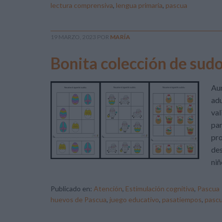
lectura comprensiva
,
lengua primaria
,
pascua
19 MARZO, 2023
POR
MARÍA
Bonita colección de sudo
Au
adu
val
par
pro
des
niñ
Publicado en:
Atención
,
Estimulación cognitiva
,
Pascua
huevos de Pascua
,
juego educativo
,
pasatiempos
,
pasc