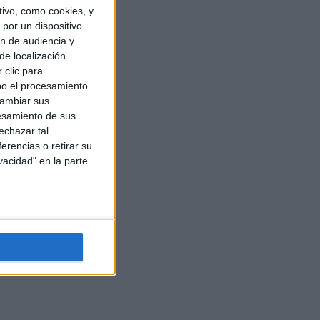
ivo, como cookies, y
por un dispositivo
ón de audiencia y
de localización
 clic para
bo el procesamiento
cambiar sus
esamiento de sus
echazar tal
erencias o retirar su
vacidad" en la parte