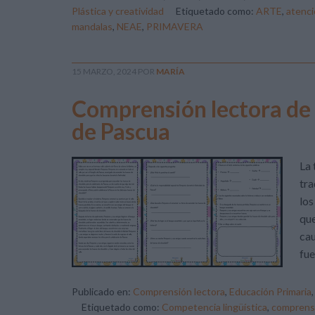
Plástica y creatividad
Etiquetado como:
ARTE
,
atenci
mandalas
,
NEAE
,
PRIMAVERA
15 MARZO, 2024
POR
MARÍA
Comprensión lectora de 
de Pascua
La 
tra
los
que
cau
fue
Publicado en:
Comprensión lectora
,
Educación Primaria
Etiquetado como:
Competencia lingüística
,
comprensi