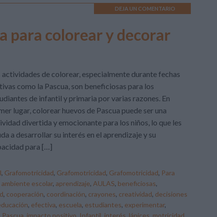
DEJA UN COMENTARIO
a para colorear y decorar
 actividades de colorear, especialmente durante fechas
tivas como la Pascua, son beneficiosas para los
udiantes de infantil y primaria por varias razones. En
mer lugar, colorear huevos de Pascua puede ser una
ividad divertida y emocionante para los niños, lo que les
da a desarrollar su interés en el aprendizaje y su
acidad para […]
l
,
Grafomotricidad
,
Grafomotricidad
,
Grafomotricidad
,
Para
,
ambiente escolar
,
aprendizaje
,
AULAS
,
beneficiosas
,
d
,
cooperación
,
coordinación
,
crayones
,
creatividad
,
decisiones
educación
,
efectiva
,
escuela
,
estudiantes
,
experimentar
,
 Pascua
,
impacto positivo
,
Infantil
,
interés
,
lápices
,
motricidad
,