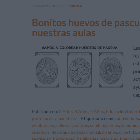
17 MARZO, 2023
POR
MARÍA
Bonitos huevos de pascu
nuestras aulas
Las
fes
est
pri
act
ayu
cap
Publicado en:
3 Años
,
4 Años
,
5 Años
,
Educación Infanti
profesores y maestros
Etiquetado como:
actividades
celebración
,
colorear
,
colores
,
combinaciones
,
comunida
creativas
,
decorar
,
destreza manual
,
diseños
,
divertida
,
festividad
,
habilidades
,
habilidades manuales
,
huevos de