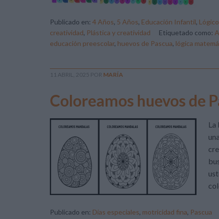
Publicado en:
4 Años
,
5 Años
,
Educación Infantil
,
Lógic
creatividad
,
Plástica y creatividad
Etiquetado como:
educación preescolar
,
huevos de Pascua
,
lógica matemá
11 ABRIL, 2025
POR
MARÍA
Coloreamos huevos de P
La 
una
cre
bus
ust
col
Publicado en:
Días especiales
,
motricidad fina
,
Pascua