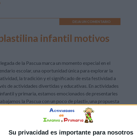
n
DEJA UN COMENTARIO
lastilina infantil motivos
llegada de la Pascua marca un momento especial en el
endario escolar, una oportunidad única para explorar la
atividad, la tradición y el significado de esta festividad a
vés de actividades divertidas y educativas. En actividades
infantil y primaria, estamos emocionados de presentarles
abajamos la Pascua con un poco de plasti», una propuesta
,
motricidad fina
,
Motricidad gruesa
,
Pascua
Etiquetado como:
Su privacidad es importante para nosotros
aboración
,
colorido
,
comunidad educativa
,
conejitos
,
creatividad
,