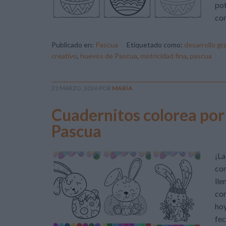
pot
com
Publicado en:
Pascua
Etiquetado como:
desarrollo g
creativo
,
huevos de Pascua
,
motricidad fina
,
pascua
21 MARZO, 2026
POR
MARÍA
Cuadernitos colorea por
Pascua
¡La
com
lle
con
hoy
fec