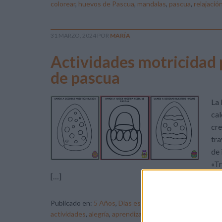
colorear
,
huevos de Pascua
,
mandalas
,
pascua
,
relajació
31 MARZO, 2024
POR
MARÍA
Actividades motricidad p
de pascua
La 
cal
cre
tra
de 
«Tr
[…]
Publicado en:
5 Años
,
Días especiales
,
Grafomotricidad
actividades
,
alegría
,
aprendizaje
,
ARTE
,
celebración
,
col