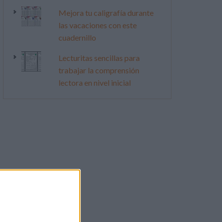
Mejora tu caligrafía durante
las vacaciones con este
cuadernillo
Lecturitas sencillas para
trabajar la comprensión
lectora en nivel inicial