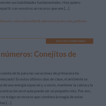
encien sus habilidades fundamentales. Hoy quiero
partir con vosotros un recurso que une […]
rafomotor
,
educación infantil
,
educación preescolar
,
grafismo
DEJA UN COMENTARIO
 números: Conejitos de
 cuenta atrás para las vacaciones de primavera ha
enzado! En estos últimos días de clase, el ambiente se
na de una energía especial y, a veces, mantener la calma y la
centración en el aula puede ser un pequeño reto. Por eso,
 os traigo un recurso que combina la magia de estas
has […]