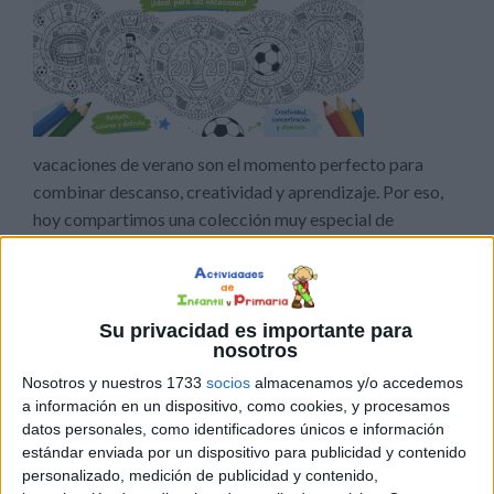
vacaciones de verano son el momento perfecto para
combinar descanso, creatividad y aprendizaje. Por eso,
hoy compartimos una colección muy especial de
mandalas para colorear inspiradas en el Mundial 2026, un
recurso pensado para que niños y niñas disfruten
mientras desarrollan habilidades fundamentales a través
del arte. En esta colección encontrarás una gran variedad
Su privacidad es importante para
nosotros
[…]
Nosotros y nuestros 1733
socios
almacenamos y/o accedemos
a información en un dispositivo, como cookies, y procesamos
Publicado en:
Mundial 2026
Etiquetado como:
actividad
datos personales, como identificadores únicos e información
relajante
,
colorear
,
concentración
,
creatividad
,
imaginación
,
estándar enviada por un dispositivo para publicidad y contenido
mandalas
,
motricidad fina
,
Mundial 2026
,
plástica
,
relajación
personalizado, medición de publicidad y contenido,