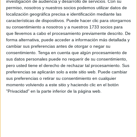
investigación de audiencia y desarrollo de servicios.
Con su
permiso, nosotros y nuestros socios podemos utilizar datos de
11 ABRIL, 2025
POR
MARÍA
localización geográfica precisa e identificación mediante las
características de dispositivos. Puede hacer clic para otorgarnos
Coloreamos huevos de Pascua con
su consentimiento a nosotros y a nuestros 1733 socios para
formato mandala
que llevemos a cabo el procesamiento previamente descrito. De
forma alternativa, puede acceder a información más detallada y
cambiar sus preferencias antes de otorgar o negar su
La
consentimiento.
Tenga en cuenta que algún procesamiento de
Pascua
sus datos personales puede no requerir de su consentimiento,
es una
pero usted tiene el derecho de rechazar tal procesamiento. Sus
época de
preferencias se aplicarán solo a este sitio web. Puede cambiar
alegría,
sus preferencias o retirar su consentimiento en cualquier
momento volviendo a este sitio y haciendo clic en el botón
colores y
"Privacidad" en la parte inferior de la página web.
tradiciones, y una excelente oportunidad para disfrutar
de actividades creativas con los más pequeños o incluso
con los adultos que buscan relajarse. En esta ocasión,
queremos compartir con ustedes una colección especial
de huevos de Pascua para colorear en formato de