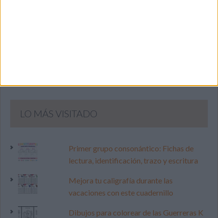
PINTEREST
LO MÁS VISITADO
Primer grupo consonántico: Fichas de
lectura, identificación, trazo y escritura
Mejora tu caligrafía durante las
vacaciones con este cuadernillo
Dibujos para colorear de las Guerreras K