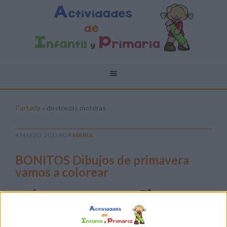
Portada
»
destrezas motoras
6 MARZO, 2023
POR
MARÍA
BONITOS Dibujos de primavera
vamos a colorear
El
colorear
es una