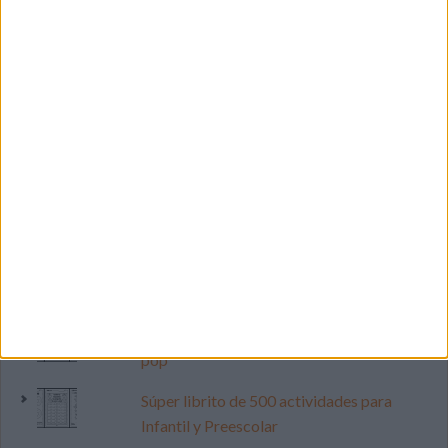
LO MÁS VISITADO
Primer grupo consonántico: Fichas de
lectura, identificación, trazo y escritura
Mejora tu caligrafía durante las
vacaciones con este cuadernillo
Dibujos para colorear de las Guerreras K
pop
Súper librito de 500 actividades para
Infantil y Preescolar