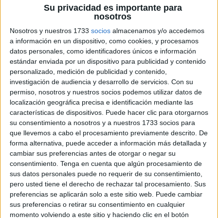
actividad
Su privacidad es importante para
nosotros
que ha
formado
Nosotros y nuestros 1733
socios
almacenamos y/o accedemos
a información en un dispositivo, como cookies, y procesamos
parte de
datos personales, como identificadores únicos e información
la infancia durante décadas, y con razón: además de ser
estándar enviada por un dispositivo para publicidad y contenido
divertido, colorear tiene muchos beneficios para el
personalizado, medición de publicidad y contenido,
desarrollo de los niños, especialmente en la etapa de
investigación de audiencia y desarrollo de servicios.
Con su
primaria. En este artículo, hablaremos sobre la
permiso, nosotros y nuestros socios podemos utilizar datos de
importancia de colorear en primaria para favorecer la
localización geográfica precisa e identificación mediante las
características de dispositivos. Puede hacer clic para otorgarnos
motricidad y la creatividad. […]
su consentimiento a nosotros y a nuestros 1733 socios para
que llevemos a cabo el procesamiento previamente descrito. De
Publicado en:
4 Años
,
5 Años
,
Educación Infantil
,
forma alternativa, puede acceder a información más detallada y
Grafomotricidad
,
Grafomotricidad
,
Plástica y creatividad
,
cambiar sus preferencias antes de otorgar o negar su
Plástica y creatividad
,
Plástica y creatividad
Etiquetado
consentimiento.
Tenga en cuenta que algún procesamiento de
como:
actividad relajante
,
actividades didácticas
,
aprendizaje
,
sus datos personales puede no requerir de su consentimiento,
aprendizaje lúdico
,
bienestar emocional
,
colaboración
,
colorear
,
pero usted tiene el derecho de rechazar tal procesamiento. Sus
preferencias se aplicarán solo a este sitio web. Puede cambiar
colorear dibujos
,
colorear en línea
,
comunicación
,
coordinación
sus preferencias o retirar su consentimiento en cualquier
ojo-mano
,
creatividad
,
desarrollo cognitivo
,
desarrollo infantil
,
momento volviendo a este sitio y haciendo clic en el botón
destrezas motoras
,
educación
,
educación en línea
,
expresión