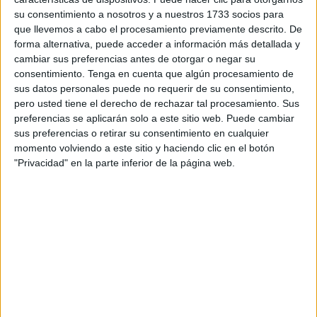
edad temprana; y […]
su consentimiento a nosotros y a nuestros 1733 socios para
que llevemos a cabo el procesamiento previamente descrito. De
Publicado en:
Educación Primaria
,
Flipbook
,
Lengua
,
Lengua
,
forma alternativa, puede acceder a información más detallada y
Lengua
,
Primer Ciclo
,
Segundo Ciclo
,
Tercer Ciclo
cambiar sus preferencias antes de otorgar o negar su
Etiquetado como:
Competencia lingüística
,
flipbook
,
lengua
consentimiento.
Tenga en cuenta que algún procesamiento de
primaria
,
Manipulativos didácticos
,
ortografía
,
signos de
sus datos personales puede no requerir de su consentimiento,
puntuación
pero usted tiene el derecho de rechazar tal procesamiento. Sus
preferencias se aplicarán solo a este sitio web. Puede cambiar
sus preferencias o retirar su consentimiento en cualquier
momento volviendo a este sitio y haciendo clic en el botón
2 ABRIL, 2024
POR
MARÍA
"Privacidad" en la parte inferior de la página web.
Flipbook: Clasificación de palabras
según su acentuación
La