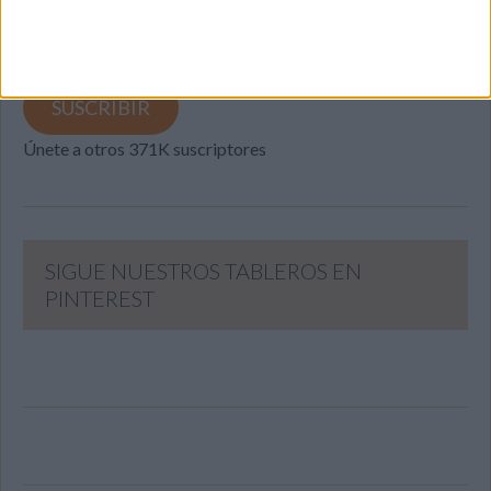
y recibir notificaciones de nuevas entradas.
Dirección
de
email
SUSCRIBIR
Únete a otros 371K suscriptores
SIGUE NUESTROS TABLEROS EN
PINTEREST