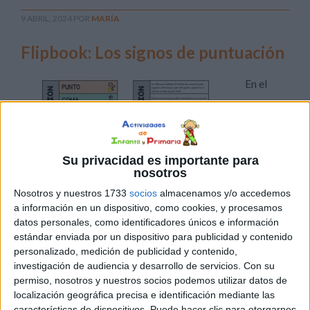
9 ABRIL, 2024
POR
MARÍA
Flipbook: Los signos de puntuación
En el
Su privacidad es importante para
nosotros
Nosotros y nuestros 1733
socios
almacenamos y/o accedemos
apasionante viaje del aprendizaje del lenguaje escrito,
a información en un dispositivo, como cookies, y procesamos
datos personales, como identificadores únicos e información
uno de los elementos más importantes y, a veces,
estándar enviada por un dispositivo para publicidad y contenido
desafiantes, son los signos de puntuación. Estos
personalizado, medición de publicidad y contenido,
pequeños símbolos tienen un gran impacto en la
investigación de audiencia y desarrollo de servicios.
Con su
comprensión y el significado de un texto. Por ello, es
permiso, nosotros y nuestros socios podemos utilizar datos de
crucial que los estudiantes dominen su uso desde una
localización geográfica precisa e identificación mediante las
características de dispositivos. Puede hacer clic para otorgarnos