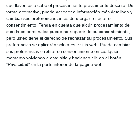
recurso permite que los niños descubran cómo se
que llevemos a cabo el procesamiento previamente descrito. De
clasifican […]
forma alternativa, puede acceder a información más detallada y
cambiar sus preferencias antes de otorgar o negar su
consentimiento.
Tenga en cuenta que algún procesamiento de
Publicado en:
Ciencias Sociales
,
Ciencias Sociales
,
Educación
sus datos personales puede no requerir de su consentimiento,
Primaria
,
Segundo Ciclo
,
Tercer Ciclo
Etiquetado como:
pero usted tiene el derecho de rechazar tal procesamiento. Sus
alimentación animales
,
animales
,
Ciencias Naturales
,
preferencias se aplicarán solo a este sitio web. Puede cambiar
clasificación animales
,
flipbook
,
hábitat animales
,
plantilla
,
sus preferencias o retirar su consentimiento en cualquier
reproducción animales
momento volviendo a este sitio y haciendo clic en el botón
"Privacidad" en la parte inferior de la página web.
1 OCTUBRE, 2025
POR
MARÍA
Flipbook: Tipo de textos
Queridos