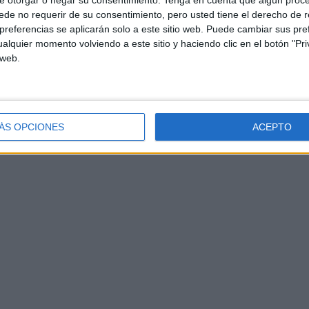
e otorgar o negar su consentimiento.
Tenga en cuenta que algún proc
de no requerir de su consentimiento, pero usted tiene el derecho de r
referencias se aplicarán solo a este sitio web. Puede cambiar sus pref
alquier momento volviendo a este sitio y haciendo clic en el botón "Pri
 web.
ÁS OPCIONES
ACEPTO