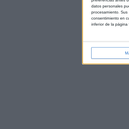
preferencias antes d
datos personales pue
procesamiento. Sus p
consentimiento en cu
inferior de la página
M