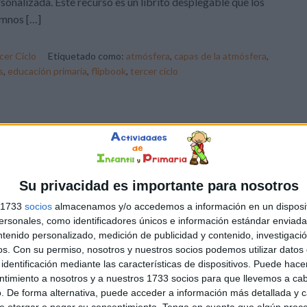
sonalizada. Este recurso es un librito desplegable que los
umnos […]
cer Ciclo
Etiquetado como:
atmósfera
,
capas de la atmósfera
,
s
,
educación primaria
,
flipbook
,
tercer ciclo
Su privacidad es importante para nosotros
s 1733
socios
almacenamos y/o accedemos a información en un disposit
sonales, como identificadores únicos e información estándar enviada 
ntenido personalizado, medición de publicidad y contenido, investigaci
os.
Con su permiso, nosotros y nuestros socios podemos utilizar datos 
identificación mediante las características de dispositivos. Puede hacer
ntimiento a nosotros y a nuestros 1733 socios para que llevemos a ca
. De forma alternativa, puede acceder a información más detallada y 