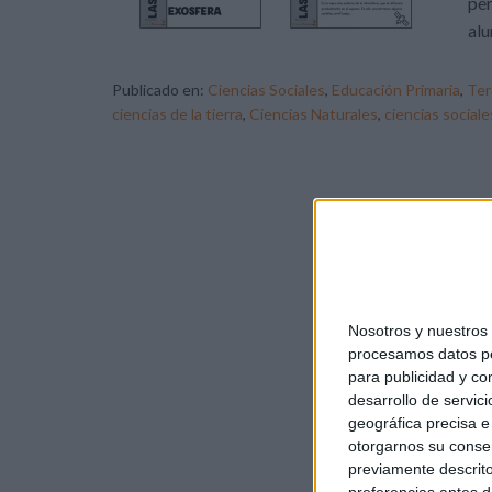
per
al
Publicado en:
Ciencias Sociales
,
Educación Primaria
,
Ter
ciencias de la tierra
,
Ciencias Naturales
,
ciencias sociale
Nosotros y nuestro
procesamos datos per
para publicidad y co
desarrollo de servici
geográfica precisa e 
otorgarnos su conse
previamente descrito