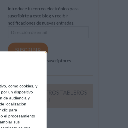
Introduce tu correo electrónico para
suscribirte a este blog y recibir
notificaciones de nuevas entradas.
Dirección
de
email
SUSCRIBIR
Únete a otros 371K suscriptores
ivo, como cookies, y
SIGUE NUESTROS TABLEROS
por un dispositivo
ón de audiencia y
EN PINTEREST
de localización
 clic para
bo el procesamiento
cambiar sus