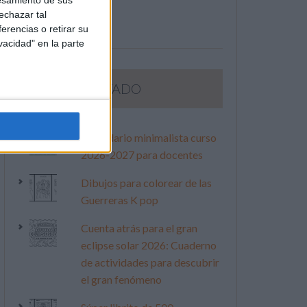
esamiento de sus
echazar tal
erencias o retirar su
vacidad" en la parte
LO MÁS VISITADO
Calendario minimalista curso
2026-2027 para docentes
Dibujos para colorear de las
Guerreras K pop
Cuenta atrás para el gran
eclipse solar 2026: Cuaderno
de actividades para descubrir
el gran fenómeno