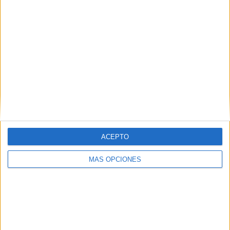
SUSCRIBETE
Introduce tu correo electrónico para suscribirte a este blog
y recibir notificaciones de nuevas entradas.
Dirección
de
ACEPTO
email
SUSCRIBIR
MÁS OPCIONES
Únete a otros 371K suscriptores
SIGUE NUESTROS TABLEROS EN