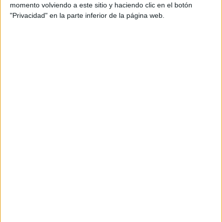
destreza manual
,
dibujos
,
diseño
,
educación
,
educación
momento volviendo a este sitio y haciendo clic en el botón
infantil
,
enseñanza
,
enseñanza creativa
,
entretenimiento
,
"Privacidad" en la parte inferior de la página web.
equilibrio
,
estimulación
,
expresión artística
,
Fichas
,
fichas
educativas
,
habilidades motoras
,
herramientas pedagógicas
,
imaginación
,
imprimibles
,
Infantil
,
lectoescritura
,
letras
,
mandalas
,
materiales
,
materiales descargables
,
MATERIALES
EDUCATIVOS
,
mindfulness
,
motivación
,
preescolar
,
Primaria
,
Psicoeducación
,
psicología
,
psicomotricidad
,
RECURSOS
,
recursos didácticos
,
recursos visuales
,
relajación
,
relajante
,
simetría
,
terapia
,
vocales