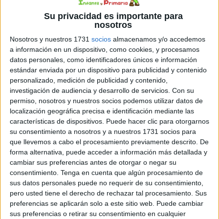
Su privacidad es importante para
nosotros
Nosotros y nuestros 1731
socios
almacenamos y/o accedemos
enseñanza-aprendizaje de las vocales, es importante
a información en un dispositivo, como cookies, y procesamos
contar con recursos creativos y atractivos para mantener
datos personales, como identificadores únicos e información
el interés de los niños y niñas. Los mandalas, con sus
estándar enviada por un dispositivo para publicidad y contenido
patrones y diseños simétricos, son una excelente
personalizado, medición de publicidad y contenido,
investigación de audiencia y desarrollo de servicios.
Con su
herramienta para trabajar este contenido de manera
permiso, nosotros y nuestros socios podemos utilizar datos de
lúdica y divertida. En este artículo, compartiremos una
localización geográfica precisa e identificación mediante las
colección de bonitos mandalas […]
características de dispositivos. Puede hacer clic para otorgarnos
su consentimiento a nosotros y a nuestros 1731 socios para
que llevemos a cabo el procesamiento previamente descrito. De
Publicado en:
4 Años
,
5 Años
,
Decoración
,
Educación Infantil
,
forma alternativa, puede acceder a información más detallada y
Educación Primaria
,
Lectoescritura
,
Lengua
,
Primer Ciclo
cambiar sus preferencias antes de otorgar o negar su
Etiquetado como:
actividades
,
actividades lúdicas
,
aprender
consentimiento.
Tenga en cuenta que algún procesamiento de
jugando
,
aprendizaje
,
aprendizaje significativo
,
armonía
,
ARTE
,
sus datos personales puede no requerir de su consentimiento,
atención
,
atención mantenida
,
autoconocimiento
,
pero usted tiene el derecho de rechazar tal procesamiento. Sus
autoexpresión
,
bienestar
,
BONITOS
,
caligrafía
,
Color
,
colorear
,
preferencias se aplicarán solo a este sitio web. Puede cambiar
colores
,
concentración
,
creatividad
,
desarrollo cognitivo
,
sus preferencias o retirar su consentimiento en cualquier