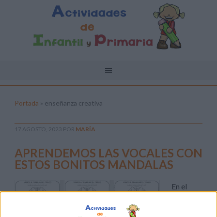
Portada
»
enseñanza creativa
17 AGOSTO, 2023
POR
MARÍA
APRENDEMOS LAS VOCALES CON
ESTOS BONITOS MANDALAS
En el
proceso
de