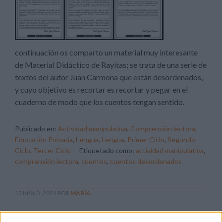
continuación os comparto un material muy interesante
de Material Didáctico de Rayitas; se trata de una serie de
textos del autor Juan Carmona que están desordenados,
y cuyo objetivo es recortar es recortar y pegar en el
cuaderno de modo que los cuentos tengan sentido.
Publicado en:
Actividad manipulativa
,
Comprensión lectora
,
Educación Primaria
,
Lengua
,
Lengua
,
Primer Ciclo
,
Segundo
Ciclo
,
Tercer Ciclo
Etiquetado como:
actividad manipulativa
,
comprensión lectora
,
cuentos
,
cuentos desordenados
12 MAYO, 2021
POR
MARÍA
Fichas de lectura: Tira el dado y lee