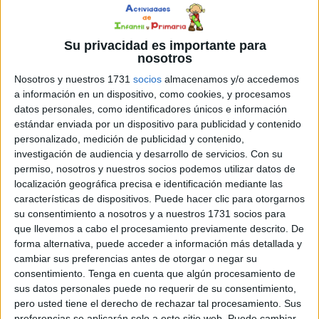
el cuento
Os
Su privacidad es importante para
nosotros
Nosotros y nuestros 1731
socios
almacenamos y/o accedemos
a información en un dispositivo, como cookies, y procesamos
datos personales, como identificadores únicos e información
estándar enviada por un dispositivo para publicidad y contenido
personalizado, medición de publicidad y contenido,
investigación de audiencia y desarrollo de servicios.
Con su
compartimos este divertido recurso para trabajar la
permiso, nosotros y nuestros socios podemos utilizar datos de
lectura en Infantil y primeros cursos de Primaria. Se trata
localización geográfica precisa e identificación mediante las
de un juego en que hay que tirar un dado, escoger el
características de dispositivos. Puede hacer clic para otorgarnos
su consentimiento a nosotros y a nuestros 1731 socios para
cuentecito que te toque y leerlo. Hay que seguir tirando
que llevemos a cabo el procesamiento previamente descrito. De
el dado hasta que se haya leído cada pequecuento tres
forma alternativa, puede acceder a información más detallada y
veces y colorear una estrella […]
cambiar sus preferencias antes de otorgar o negar su
consentimiento.
Tenga en cuenta que algún procesamiento de
sus datos personales puede no requerir de su consentimiento,
Publicado en:
4 Años
,
5 Años
,
Comprensión lectora
,
Educación
pero usted tiene el derecho de rechazar tal procesamiento. Sus
Infantil
,
Educación Primaria
,
Lengua
,
Literatura infantil
,
preferencias se aplicarán solo a este sitio web. Puede cambiar