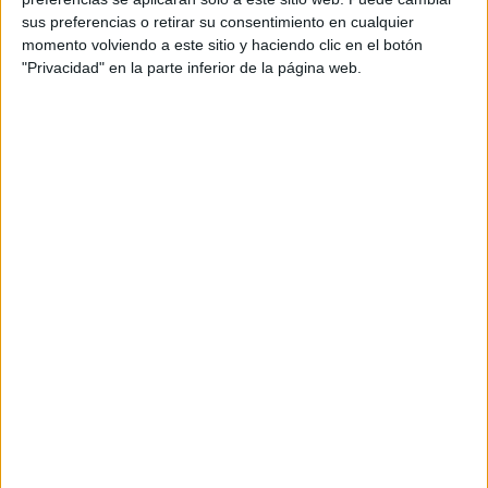
Literatura infantil
,
Primer Ciclo
Etiquetado como:
sus preferencias o retirar su consentimiento en cualquier
comprensión lectora
,
cuentos
,
dados
,
educación infantil
,
momento volviendo a este sitio y haciendo clic en el botón
lectura
,
Lecturas comprensivas
"Privacidad" en la parte inferior de la página web.
7 ABRIL, 2021
POR
MARÍA
Bonitos cuentos con pictogramas
Partiendo de la motivación que suscita el mundo de los
cuentos, y ayudándonos de pictogramas, podemos
ayudar a los alumnos a comprender mejor su entorno así