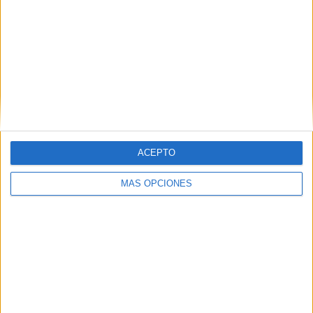
SUSCRIBETE
Introduce tu correo electrónico para suscribirte a este blog
y recibir notificaciones de nuevas entradas.
Dirección
de
email
SUSCRIBIR
ACEPTO
Únete a otros 371K suscriptores
MÁS OPCIONES
SIGUE NUESTROS TABLEROS EN
PINTEREST