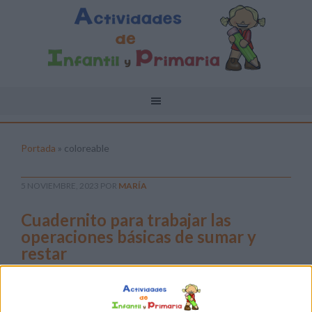
Portada
»
coloreable
5 NOVIEMBRE, 2023
POR
MARÍA
Cuadernito para trabajar las
operaciones básicas de sumar y
restar
La suma
y la resta