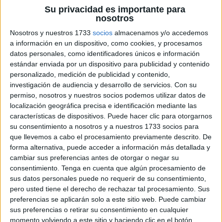
son la
Su privacidad es importante para
base de
nosotros
todas las
Nosotros y nuestros 1733
socios
almacenamos y/o accedemos
a información en un dispositivo, como cookies, y procesamos
operaciones matemáticas más complejas, y su
datos personales, como identificadores únicos e información
estándar enviada por un dispositivo para publicidad y contenido
comprensión y dominio son esenciales para el desarrollo
personalizado, medición de publicidad y contenido,
académico de los niños. Desde Actividades de Infantil y
investigación de audiencia y desarrollo de servicios.
Con su
Primaria sabemos lo importante que es afianzar estas
permiso, nosotros y nuestros socios podemos utilizar datos de
habilidades desde temprana edad, y por ello, ofrecemos
localización geográfica precisa e identificación mediante las
este práctico y ameno cuadernito para […]
características de dispositivos. Puede hacer clic para otorgarnos
su consentimiento a nosotros y a nuestros 1733 socios para
que llevemos a cabo el procesamiento previamente descrito. De
Publicado en:
5 Años
,
Lógico-Matemática
,
Matemáticas
,
forma alternativa, puede acceder a información más detallada y
Matemáticas
,
Primer Ciclo
,
Segundo Ciclo
Etiquetado como:
cambiar sus preferencias antes de otorgar o negar su
actividades
,
agilidad
,
aprendizaje
,
aritmética
,
autonomía
,
consentimiento.
Tenga en cuenta que algún procesamiento de
básicas
,
cálculo
,
casa
,
coloreable
,
comprensión
,
concentración
,
sus datos personales puede no requerir de su consentimiento,
conceptual
,
confianza
,
cotidianos
,
Cuadernito
,
desafíos
,
pero usted tiene el derecho de rechazar tal procesamiento. Sus
descargar
,
didáctica
,
dificultad
,
diversión
,
educativo
,
preferencias se aplicarán solo a este sitio web. Puede cambiar
educativos
,
Ejercicios
,
enseñanza
,
escuela
,
estrategias
,
sus preferencias o retirar su consentimiento en cualquier
estudiantes
,
FAMILIAS
,
fundamentos
,
gratuito
,
habilidades
,
momento volviendo a este sitio y haciendo clic en el botón