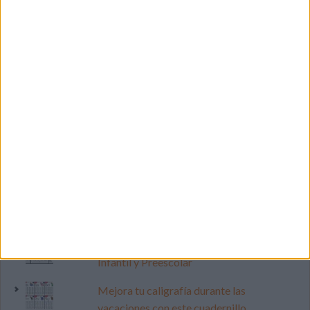
LO MÁS VISITADO
Primer grupo consonántico: Fichas de
lectura, identificación, trazo y escritura
Dibujos para colorear de las Guerreras K
pop
Súper librito de 500 actividades para
Infantil y Preescolar
Mejora tu caligrafía durante las
vacaciones con este cuadernillo