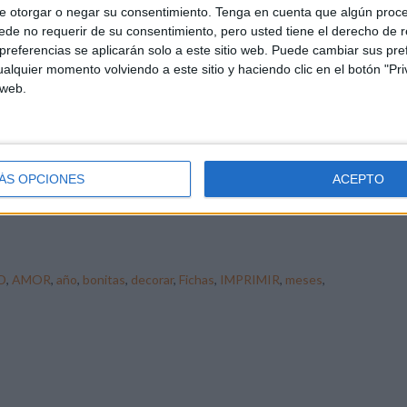
e otorgar o negar su consentimiento.
Tenga en cuenta que algún proc
4 COMENTARIOS
de no requerir de su consentimiento, pero usted tiene el derecho de r
referencias se aplicarán solo a este sitio web. Puede cambiar sus pref
s meses del año listas para
alquier momento volviendo a este sitio y haciendo clic en el botón "Pri
 web.
ciosas portadas de los meses del año listas para imprimir
 las cuales podemos decorar nuestras carpetas, libretas o
stras clases y salones.
ÁS OPCIONES
ACEPTO
D
,
AMOR
,
año
,
bonitas
,
decorar
,
Fichas
,
IMPRIMIR
,
meses
,