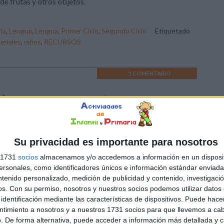
 de frutas y otros objetos.
ia
,
Lengua
,
Lengua
,
Primer Ciclo
,
Segundo Ciclo
Etiquetado
eriales
,
niños
,
RECURSOS
1 COMENTARIO
tivas para nuestros peques
nte: materialesgraficosparaprimaria
Su privacidad es importante para nosotros
s 1731
socios
almacenamos y/o accedemos a información en un disposit
sonales, como identificadores únicos e información estándar enviada 
ntenido personalizado, medición de publicidad y contenido, investigaci
os.
Con su permiso, nosotros y nuestros socios podemos utilizar datos 
como:
ALUMNOS
,
bonitas
,
FRASES
,
Infantil
,
MOTIVAR
,
PEQUES
identificación mediante las características de dispositivos. Puede hacer
ntimiento a nosotros y a nuestros 1731 socios para que llevemos a ca
. De forma alternativa, puede acceder a información más detallada y 