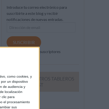
Introduce tu correo electrónico para
suscribirte a este blog y recibir
notificaciones de nuevas entradas.
Dirección
de
email
SUSCRIBIR
Únete a otros 371K suscriptores
ivo, como cookies, y
SIGUE NUESTROS TABLEROS
por un dispositivo
EN PINTEREST
ón de audiencia y
de localización
 clic para
bo el procesamiento
cambiar sus