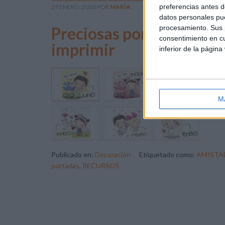
preferencias antes d
29 ENERO, 2020
POR
MARÍA
datos personales pue
procesamiento. Sus p
Preciosas portadas de lo
consentimiento en cu
imprimir
inferior de la página
Pre
con
nue
M
Publicado en:
Decoración
Etiquetado como:
AMISTA
portadas
,
RECURSOS