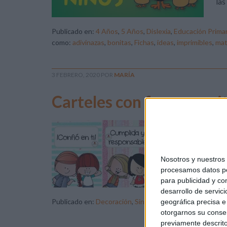
las
Publicado en:
4 Años
,
5 Años
,
Dislexia
,
Educación Primar
como:
adivinazas
,
bonitas
,
Fichas
,
ideas
,
imprimibles
,
mat
3 FEBRERO, 2020
POR
MARÍA
Carteles con frases posi
fue
Nosotros y nuestro
procesamos datos per
para publicidad y co
desarrollo de servici
Publicado en:
Decoración
,
Sin categoría
Etiquetado 
geográfica precisa e 
otorgarnos su conse
previamente descrito