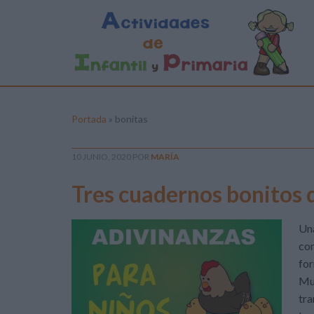
Portada
»
bonitas
10 JUNIO, 2020
POR
MARÍA
Tres cuadernos bonitos 
Una
com
for
Muc
tra