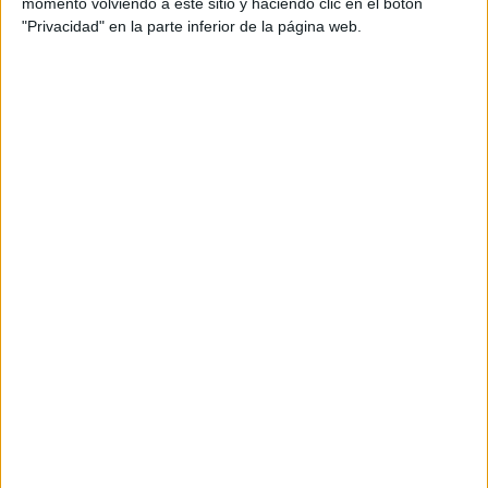
momento volviendo a este sitio y haciendo clic en el botón
"Privacidad" en la parte inferior de la página web.
« PÁGINA ANTERIOR
1
2
3
4