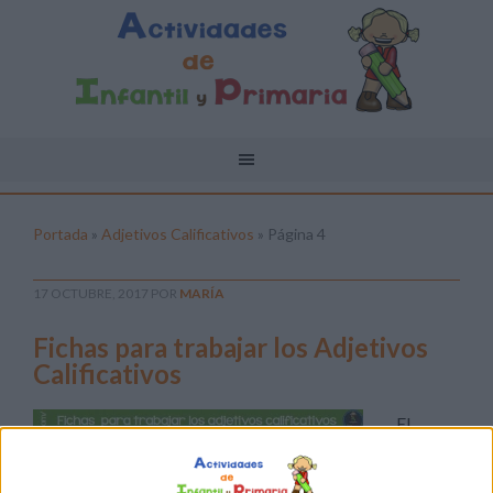
Portada
»
Adjetivos Calificativos
»
Página 4
17 OCTUBRE, 2017
POR
MARÍA
Fichas para trabajar los Adjetivos
Calificativos
El
adjetivo