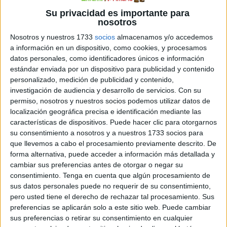
Su privacidad es importante para
nosotros
Nosotros y nuestros 1733
socios
almacenamos y/o accedemos
a información en un dispositivo, como cookies, y procesamos
calificativo es una clase de palabra que califica o
datos personales, como identificadores únicos e información
determina a un sustantivo. Los adjetivos cumplen con su
estándar enviada por un dispositivo para publicidad y contenido
función especificando o resaltando propiedades que se le
personalizado, medición de publicidad y contenido,
investigación de audiencia y desarrollo de servicios.
Con su
atribuyen al sustantivo en cuestión. Los adjetivos
permiso, nosotros y nuestros socios podemos utilizar datos de
calificativos son los más frecuentes ya que señalan
localización geográfica precisa e identificación mediante las
una cualidad del sustantivo, ya sea concreta o abstracta.
características de dispositivos. Puede hacer clic para otorgarnos
Por ejemplo: “El coche es azul” incluye un adjetivo
su consentimiento a nosotros y a nuestros 1733 socios para
calificativo (“azul”) […]
que llevemos a cabo el procesamiento previamente descrito. De
forma alternativa, puede acceder a información más detallada y
cambiar sus preferencias antes de otorgar o negar su
Publicado en:
Educación Primaria
,
Lengua
,
Lengua
,
Primer
consentimiento.
Tenga en cuenta que algún procesamiento de
Ciclo
,
Segundo Ciclo
Etiquetado como:
Adjetivos
sus datos personales puede no requerir de su consentimiento,
Calificativos
,
Competencia lingüística
,
Cuaderno de trabajo
,
pero usted tiene el derecho de rechazar tal procesamiento. Sus
Fichas
,
imprimibles
,
Lengua
,
Primaria
,
Primer grado
,
Segundo
preferencias se aplicarán solo a este sitio web. Puede cambiar
de primaria
,
segundo grado
sus preferencias o retirar su consentimiento en cualquier