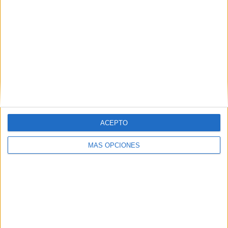
SUSCRIBETE
Introduce tu correo electrónico para suscribirte a este blog
y recibir notificaciones de nuevas entradas.
Dirección
de
email
SUSCRIBIR
ACEPTO
Únete a otros 371K suscriptores
MÁS OPCIONES
SIGUE NUESTROS TABLEROS EN
PINTEREST