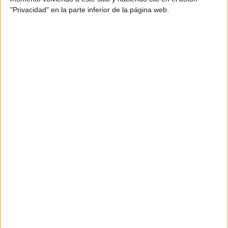
"Privacidad" en la parte inferior de la página web.
…
« PÁGINA ANTERIOR
1
4
5
6