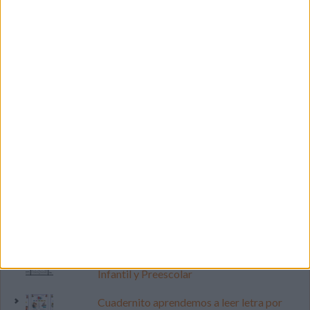
LO MÁS VISITADO
Primer grupo consonántico: Fichas de
lectura, identificación, trazo y escritura
Dibujos para colorear de las Guerreras K
pop
Súper librito de 500 actividades para
Infantil y Preescolar
Cuadernito aprendemos a leer letra por