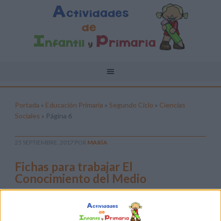
Portada
»
Educación Primaria
»
Segundo Ciclo
»
Ciencias
Sociales
»
Página 6
25 SEPTIEMBRE, 2017
POR
MARÍA
Fichas para trabajar El
Conocimiento del Medio
La