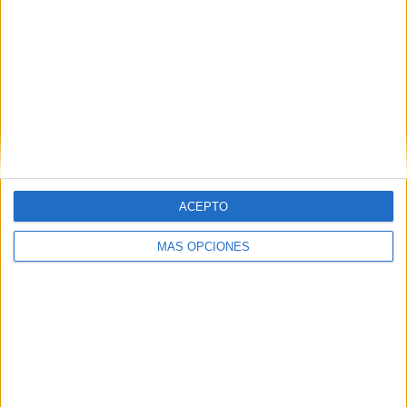
SUSCRIBETE
Introduce tu correo electrónico para suscribirte a este blog
y recibir notificaciones de nuevas entradas.
Dirección
de
email
SUSCRIBIR
ACEPTO
Únete a otros 371K suscriptores
MÁS OPCIONES
SIGUE NUESTROS TABLEROS EN
PINTEREST