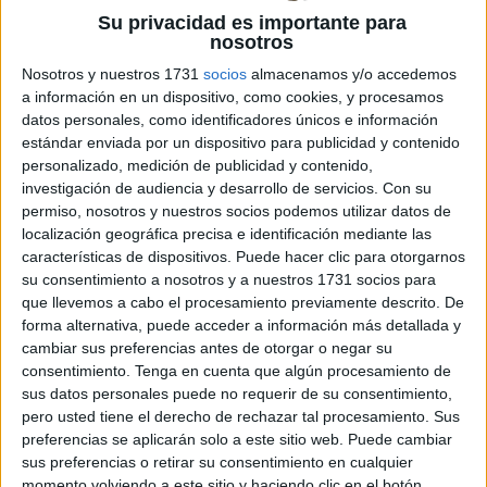
Su privacidad es importante para
nosotros
Nosotros y nuestros 1731
socios
almacenamos y/o accedemos
a información en un dispositivo, como cookies, y procesamos
datos personales, como identificadores únicos e información
asignatura de Conocimiento del Medio para
estándar enviada por un dispositivo para publicidad y contenido
Primaria garantiza a los niños de primaria la información
personalizado, medición de publicidad y contenido,
investigación de audiencia y desarrollo de servicios.
Con su
que necesitan sobre el mundo en el que viven, y sirve
permiso, nosotros y nuestros socios podemos utilizar datos de
como herramienta para otras asignaturas que estudiarán
localización geográfica precisa e identificación mediante las
en próximos cursos. Con estas fichas el niño tendrá que
características de dispositivos. Puede hacer clic para otorgarnos
interpretar y leer las señales de un plano. Fichas para
su consentimiento a nosotros y a nuestros 1731 socios para
trabajar El Conocimiento […]
que llevemos a cabo el procesamiento previamente descrito. De
forma alternativa, puede acceder a información más detallada y
cambiar sus preferencias antes de otorgar o negar su
Publicado en:
Ciencias Sociales
,
Ciencias Sociales
,
Educación
consentimiento.
Tenga en cuenta que algún procesamiento de
Primaria
,
Primer Ciclo
,
Segundo Ciclo
Etiquetado como:
sus datos personales puede no requerir de su consentimiento,
atención
,
conocimiento del entorno
,
Fichas
,
imprimibles
,
Para
pero usted tiene el derecho de rechazar tal procesamiento. Sus
plastificar
,
Primaria
,
Primer grado
,
Segundo de primaria
,
preferencias se aplicarán solo a este sitio web. Puede cambiar
segundo grado
sus preferencias o retirar su consentimiento en cualquier
momento volviendo a este sitio y haciendo clic en el botón