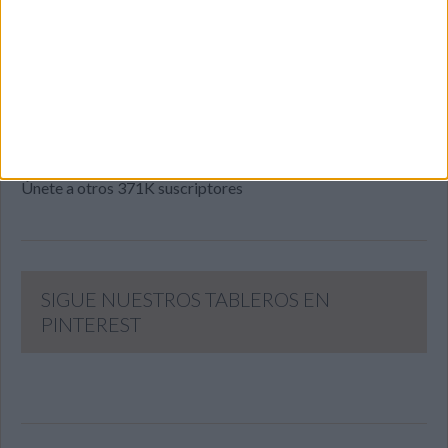
Introduce tu correo electrónico para suscribirte a este blog
y recibir notificaciones de nuevas entradas.
Dirección
de
email
SUSCRIBIR
Únete a otros 371K suscriptores
SIGUE NUESTROS TABLEROS EN
PINTEREST