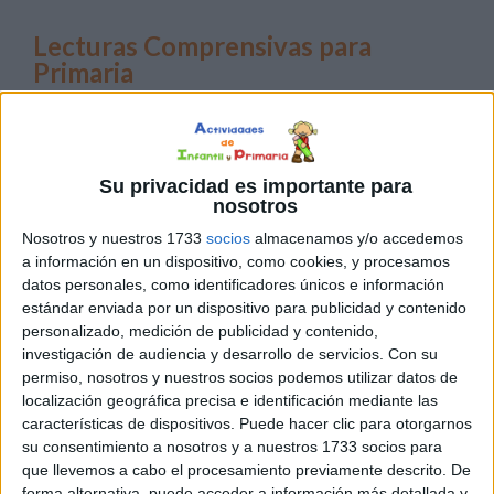
Lecturas Comprensivas para
Primaria
Es clave
en la
Su privacidad es importante para
nosotros
Nosotros y nuestros 1733
socios
almacenamos y/o accedemos
a información en un dispositivo, como cookies, y procesamos
datos personales, como identificadores únicos e información
estándar enviada por un dispositivo para publicidad y contenido
educación de los niños tener en cuenta la importancia de
personalizado, medición de publicidad y contenido,
comprender lo que se lee. Por lo tanto, se hace necesario
investigación de audiencia y desarrollo de servicios.
Con su
inculcarles de pequeños el valor de entender los textos,
permiso, nosotros y nuestros socios podemos utilizar datos de
evitando de esta forma problemas que podrían surgir
localización geográfica precisa e identificación mediante las
más adelante. Lecturas Comprensivas para Primaria
características de dispositivos. Puede hacer clic para otorgarnos
Descarga el recurso en […]
su consentimiento a nosotros y a nuestros 1733 socios para
que llevemos a cabo el procesamiento previamente descrito. De
forma alternativa, puede acceder a información más detallada y