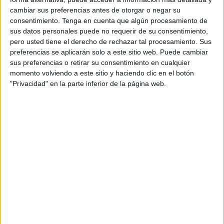
Publicado en:
Educación Primaria
,
Lengua
,
Primer Ciclo
cambiar sus preferencias antes de otorgar o negar su
Etiquetado como:
Competencia lingüística
,
Fichas
,
consentimiento.
Tenga en cuenta que algún procesamiento de
imprimibles
,
Lecturas comprensivas
,
Primaria
,
Primer grado
sus datos personales puede no requerir de su consentimiento,
pero usted tiene el derecho de rechazar tal procesamiento. Sus
preferencias se aplicarán solo a este sitio web. Puede cambiar
24 JULIO, 2017
POR
MARÍA
sus preferencias o retirar su consentimiento en cualquier
momento volviendo a este sitio y haciendo clic en el botón
Aprendemos las Reglas de
"Privacidad" en la parte inferior de la página web.
Acentuación
Es muy
importante que los niños aprendan las reglas de
acentuación, para que puedan escribir correctamente.