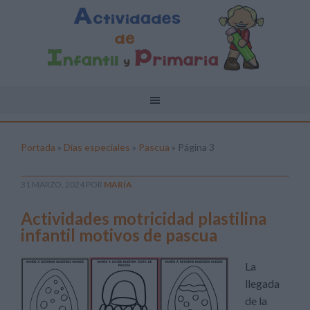
Portada
»
Días especiales
»
Pascua
»
Página 3
31 MARZO, 2024
POR
MARÍA
Actividades motricidad plastilina
infantil motivos de pascua
La
llegada
de la