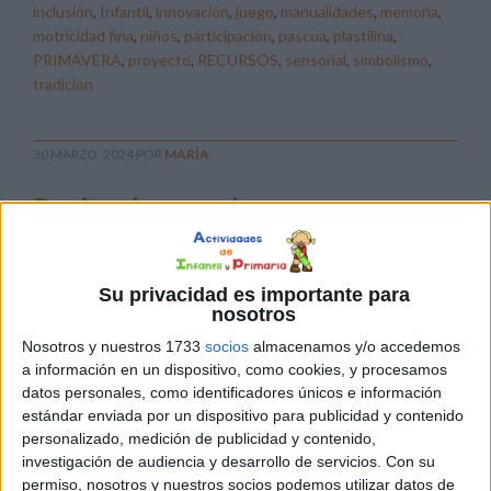
inclusión
,
Infantil
,
innovación
,
juego
,
manualidades
,
memoria
,
motricidad fina
,
niños
,
participación
,
pascua
,
plastilina
,
PRIMAVERA
,
proyecto
,
RECURSOS
,
sensorial
,
simbolismo
,
tradición
30 MARZO, 2024
POR
MARÍA
Bonitos huevos de pascua para
colorear una tarde de lluvia
Colorear
Su privacidad es importante para
bonitos
nosotros
huevos
Nosotros y nuestros 1733
socios
almacenamos y/o accedemos
de
a información en un dispositivo, como cookies, y procesamos
Pascua
datos personales, como identificadores únicos e información
estándar enviada por un dispositivo para publicidad y contenido
en una
personalizado, medición de publicidad y contenido,
tarde de
investigación de audiencia y desarrollo de servicios.
Con su
lluvia es una actividad maravillosa para alumnos y
permiso, nosotros y nuestros socios podemos utilizar datos de