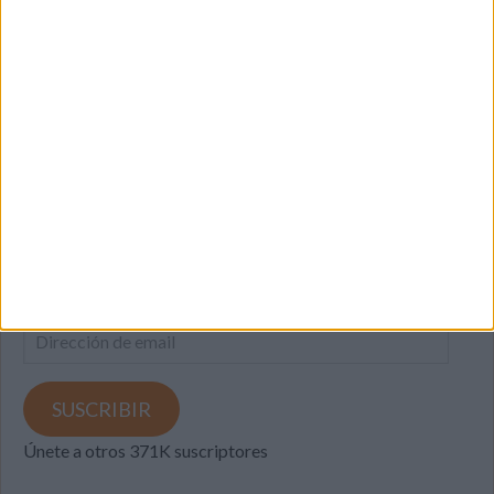
SUSCRIBETE
Introduce tu correo electrónico para suscribirte a este blog
y recibir notificaciones de nuevas entradas.
Dirección
de
email
SUSCRIBIR
Únete a otros 371K suscriptores