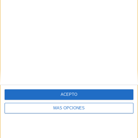
19 MARZO, 2024
POR
MARÍA
Preciosos dibujos de Pascua para
repasar el trazo y colorear
La
ACEPTO
temporada de Pascua es un momento emocionante para
los niños, lleno de color, alegría y tradiciones. Además de
MÁS OPCIONES
ser una celebración significativa, también ofrece una
excelente oportunidad para que los estudiantes
desarrollen sus habilidades motoras finas y su