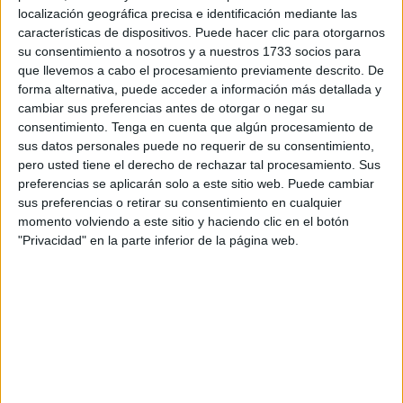
alumnas en los colegios. A continuación, destacaremos
localización geográfica precisa e identificación mediante las
algunas razones por las cuales este tipo de ejercicios son
características de dispositivos. Puede hacer clic para otorgarnos
su consentimiento a nosotros y a nuestros 1733 socios para
ventajosos. Estimulación de la creatividad: Al colorear
que llevemos a cabo el procesamiento previamente descrito. De
huevos de Pascua, los estudiantes tienen la oportunidad
forma alternativa, puede acceder a información más detallada y
de expresar su creatividad. Pueden elegir […]
cambiar sus preferencias antes de otorgar o negar su
consentimiento.
Tenga en cuenta que algún procesamiento de
sus datos personales puede no requerir de su consentimiento,
Publicado en:
Días especiales
,
Pascua
Etiquetado como:
pero usted tiene el derecho de rechazar tal procesamiento. Sus
actividad
,
alumnas
,
ALUMNOS
,
aprendizaje
,
Bonitos huevos de
preferencias se aplicarán solo a este sitio web. Puede cambiar
Pascua
,
colegios
,
colorear
,
colores vibrantes
,
creatividad
,
sus preferencias o retirar su consentimiento en cualquier
cultura
,
diversión
,
estrés
,
festividad
,
habilidades motoras
,
momento volviendo a este sitio y haciendo clic en el botón
magia de la Pascua
,
patrones
,
relajación
,
simbolismo
,
simetría
,
"Privacidad" en la parte inferior de la página web.
tarde de lluvia
,
tradición
22 MARZO, 2024
POR
MARÍA
Mandalas para colorear: Huevos de
Pascua