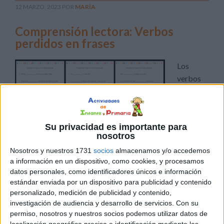
12 MARZO, 2023
POR
MARÍA
Comprensión lectora: Verbos
perdidos en frases
Los
verbos
son una
parte
esencial
Su privacidad es importante para
del
nosotros
lenguaje
Nosotros y nuestros 1731
socios
almacenamos y/o accedemos
y juegan un papel muy importante en las frases. Los
a información en un dispositivo, como cookies, y procesamos
verbos son palabras que expresan acciones, estados o
datos personales, como identificadores únicos e información
procesos y pueden indicar el tiempo, modo, número y
estándar enviada por un dispositivo para publicidad y contenido
persona del sujeto. Aquí te presento algunas razones por
personalizado, medición de publicidad y contenido,
las cuales los verbos son importantes en las frases: Los
investigación de audiencia y desarrollo de servicios.
Con su
permiso, nosotros y nuestros socios podemos utilizar datos de
verbos […]
localización geográfica precisa e identificación mediante las