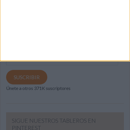
SUSCRIBETE
Introduce tu correo electrónico para suscribirte a este blog
y recibir notificaciones de nuevas entradas.
Dirección
de
email
SUSCRIBIR
Únete a otros 371K suscriptores
SIGUE NUESTROS TABLEROS EN
PINTEREST