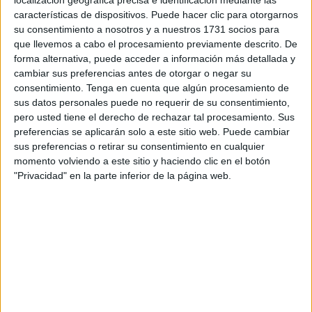
características de dispositivos. Puede hacer clic para otorgarnos
Publicado en:
Comprensión lectora
,
Educación Primaria
,
su consentimiento a nosotros y a nuestros 1731 socios para
Lengua
,
Lengua
,
Lengua
,
Primer Ciclo
,
Segundo Ciclo
,
Tercer
que llevemos a cabo el procesamiento previamente descrito. De
Ciclo
Etiquetado como:
comprensión lectora
,
conciencia
forma alternativa, puede acceder a información más detallada y
semántica
,
lengua primaria
,
palabras perdidas
,
verbos
cambiar sus preferencias antes de otorgar o negar su
consentimiento.
Tenga en cuenta que algún procesamiento de
sus datos personales puede no requerir de su consentimiento,
pero usted tiene el derecho de rechazar tal procesamiento. Sus
9 MARZO, 2023
POR
MARÍA
preferencias se aplicarán solo a este sitio web. Puede cambiar
sus preferencias o retirar su consentimiento en cualquier
Comprensión de instrucciones: Lee
momento volviendo a este sitio y haciendo clic en el botón
y colorea
"Privacidad" en la parte inferior de la página web.
La