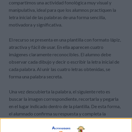
compartimos una actividad fonológica muy visual y
manipulativa, ideal para que los alumnos practiquen la
letra inicial de las palabras de una forma sencilla,
motivadora y significativa.
El recurso se presenta en una plantilla con formato lápiz,
atractiva y fácil de usar. En ella aparecen cuatro
imágenes claramente reconocibles. El alumno debe
observar cada dibujo y decir o escribir la letra inicial de
cada palabra. Al unir las cuatro letras obtenidas, se
forma una palabra secreta.
Una vez descubierta la palabra, el siguiente reto es
buscar la imagen correspondiente, recortarla y pegarla
en el lugar indicado dentro de la plantilla. De esta forma,
el alumnado confirma su respuesta y completa la
actividad de manera autónoma.