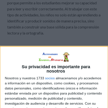
porque permite a los estudiantes mejorar su capacidad
para leer y escribir correctamente. Al trabajar con este
tipo de actividades, los niños no solo están aprendiendo a
identificar y producir sonidos de manera precisa, sino
también a construir una base sólida para la comprensión
lectora y la ortografía.
Su privacidad es importante para
nosotros
Nosotros y nuestros 1733
socios
almacenamos y/o accedemos
a información en un dispositivo, como cookies, y procesamos
datos personales, como identificadores únicos e información
estándar enviada por un dispositivo para publicidad y contenido
personalizado, medición de publicidad y contenido,
investigación de audiencia y desarrollo de servicios.
Con su
SÍGUENOS EN INSTAGRAM